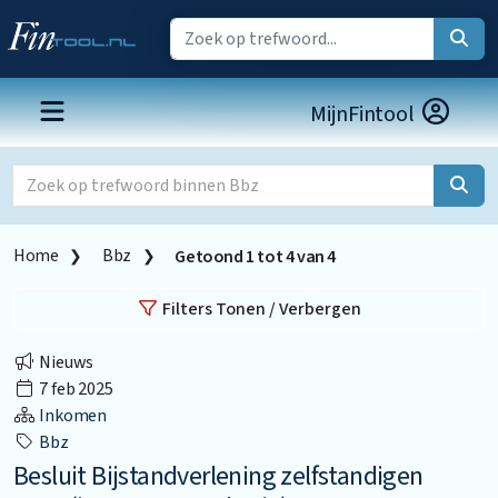
MijnFintool
Home
Bbz
Getoond
1
tot
4
van
4
Filters Tonen / Verbergen
Nieuws
7 feb 2025
Inkomen
Bbz
Besluit Bijstandverlening zelfstandigen