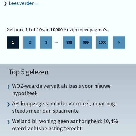
Lees verder…
Getoond
1
tot
10
van
10000
. Er zijn meer pagina's.
...
1
2
3
998
999
1000
>
Top 5 gelezen
WOZ-waarde vervalt als basis voor nieuwe
hypotheek
AH-koopzegels: minder voordeel, maar nog
steeds meer dan spaarrente
Weiland bij woning geen aanhorigheid: 10,4%
overdrachtsbelasting terecht