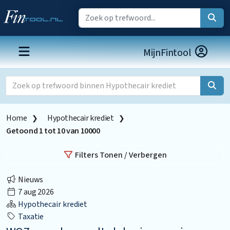
MijnFintool
Home
Hypothecair krediet
Getoond
1
tot
10
van
10000
Filters Tonen / Verbergen
Nieuws
7 aug 2026
Hypothecair krediet
Taxatie