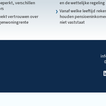
beperkt, verschillen
en de wettelijke regeling
ors
Vanaf welke leeftijd reke
ekt vertrouwen over
houden pensioeninkome
igenwoningrente
niet vaststaat
in
0