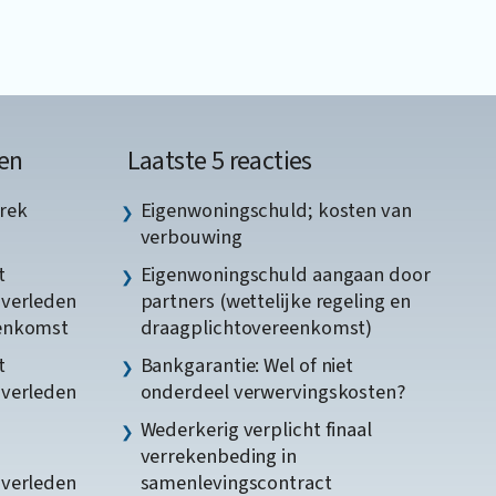
en
Laatste 5 reacties
rek
Eigenwoningschuld; kosten van
verbouwing
t
Eigenwoningschuld aangaan door
gverleden
partners (wettelijke regeling en
eenkomst
draagplichtovereenkomst)
t
Bankgarantie: Wel of niet
gverleden
onderdeel verwervingskosten?
Wederkerig verplicht finaal
verrekenbeding in
gverleden
samenlevingscontract