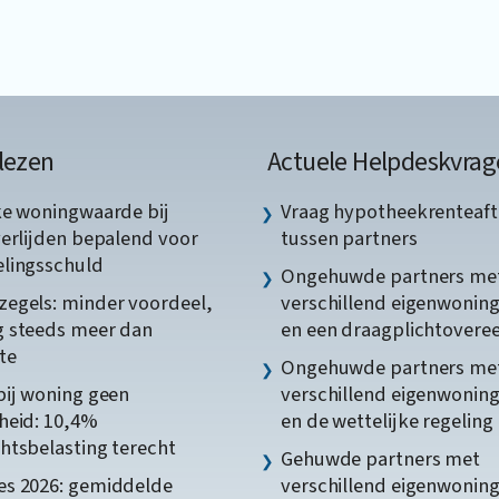
lezen
Actuele Helpdeskvrag
ke woningwaarde bij
Vraag hypotheekrenteaft
verlijden bepalend voor
tussen partners
lingsschuld
Ongehuwde partners me
egels: minder voordeel,
verschillend eigenwonin
 steeds meer dan
en een draagplichtover
te
Ongehuwde partners me
bij woning geen
verschillend eigenwonin
heid: 10,4%
en de wettelijke regeling
htsbelasting terecht
Gehuwde partners met
s 2026: gemiddelde
verschillend eigenwonin