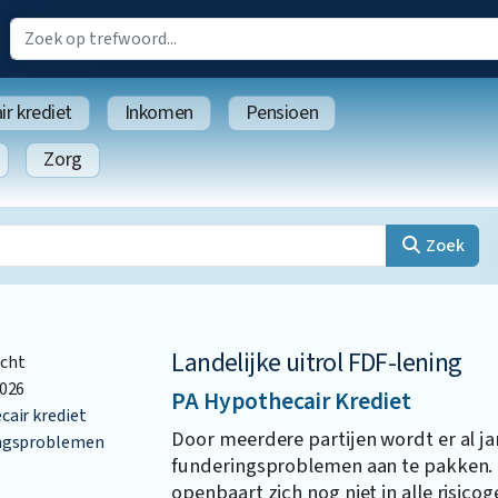
r krediet
Inkomen
Pensioen
Zorg
Zoek
Landelijke uitrol FDF-lening
cht
026
PA Hypothecair Krediet
air krediet
Door meerdere partijen wordt er al j
ngsproblemen
funderingsproblemen aan te pakken.
openbaart zich nog niet in alle risico