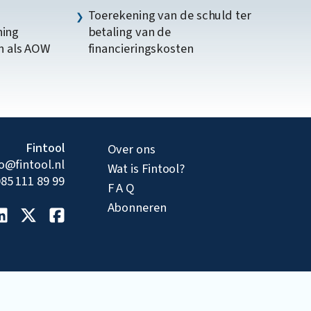
Toerekening van de schuld ter
ning
betaling van de
n als AOW
financieringskosten
Fintool
Over ons
fo@fintool.nl
Wat is Fintool?
85 111 89 99
F A Q
Abonneren