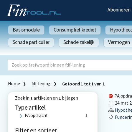
Abonneren
Basismodule
Consumptief krediet
Hypothecai
Schade particulier
Schade zakelijk
Vermogen
Home
fdf-lening
Getoond
1
tot
1
van
1
PA opdra
Zoek in
1
artikelen en
1
bijlagen
24 mrt 2
Type artikel
Hypothec
PA opdracht
1
Funderi
Filter en sorteer