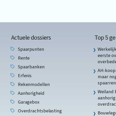
Actuele dossiers
Top 5 ge
Spaarpunten
Werkelij
eerste o
Rente
overbede
Spaarbanken
AH-koopz
Erfenis
maar nog
spaarren
Rekenmodellen
Weiland 
Aanhorigheid
aanhorig
Garagebox
overdrac
Overdrachtsbelasting
Bouwlege