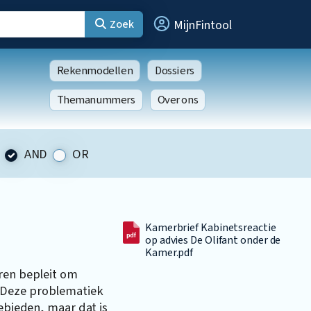
Zoek
MijnFintool
Rekenmodellen
Dossiers
Themanummers
Over ons
AND
OR
Kamerbrief Kabinetsreactie
op advies De Olifant onder de
Kamer.pdf
aren bepleit om
 Deze problematiek
gebieden, maar dat is