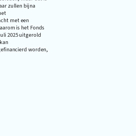
ar zullen bijna
met
acht met een
Daarom is het Fonds
uli 2025 uitgerold
 kan
gefinancierd worden,