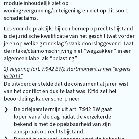
module inhoudelijk ziet op
woning/vergunning/onteigening en niet op dit soort
schadeclaims.
Les voor de praktijk: bij een beroep op rechtsbijstand
is de juridische kwalificatie van het geschil (wat vorder
je en op welke grondslag?) vaak doorslaggevend. Laat
de intake/claimomschrijving niet “wegzakken” in een
algemeen label als “belasting”.
2) Verjaring (art. 7:942 BW): startmoment is niet “ergens
in 2014”
De uitvoerder stelde dat de consument al jaren wist
van het conflict en dus te laat was. Kifid zet het
beoordelingskader scherp neer:
De driejaarstermijn uit art. 7:942 BW gaat
lopen vanaf de dag nádat de verzekerde
bekend is met de opeisbaarheid van zijn
aanspraak op rechtsbijstand.
Daarbij is relevant: wanneer werd de behoefte