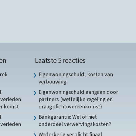
en
Laatste 5 reacties
rek
Eigenwoningschuld; kosten van
verbouwing
t
Eigenwoningschuld aangaan door
gverleden
partners (wettelijke regeling en
eenkomst
draagplichtovereenkomst)
t
Bankgarantie: Wel of niet
gverleden
onderdeel verwervingskosten?
Wederkerig verplicht finaal