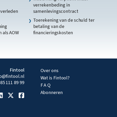
verrekenbeding in
gverleden
samenlevingscontract
Toerekening van de schuld ter
ning
betaling van de
n als AOW
financieringskosten
Fintool
Over ons
fo@fintool.nl
Wat is Fintool?
85 111 89 99
F A Q
Abonneren