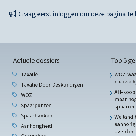
Graag eerst inloggen om deze pagina te 
Actuele dossiers
Top 5 ge
Taxatie
WOZ-waar
nieuwe 
Taxatie Door Deskundigen
AH-koopz
WOZ
maar nog
Spaarpunten
spaarren
Spaarbanken
Weiland 
aanhorig
Aanhorigheid
overdrac