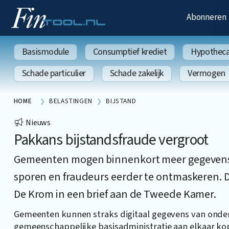
Abonneren
Basismodule
Consumptief krediet
Hypothecai
Schade particulier
Schade zakelijk
Vermogen
HOME
BELASTINGEN
BIJSTAND
Nieuws
Pakkans bijstandsfraude vergroot
Gemeenten mogen binnenkort meer gegevens a
sporen en fraudeurs eerder te ontmaskeren. Da
De Krom in een brief aan de Tweede Kamer.
Gemeenten kunnen straks digitaal gegevens van onder
gemeenschappelijke basisadministratie aan elkaar k