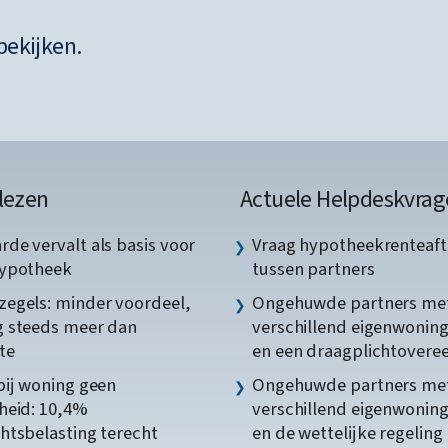
bekijken.
lezen
Actuele Helpdeskvrag
de vervalt als basis voor
Vraag hypotheekrenteaft
hypotheek
tussen partners
egels: minder voordeel,
Ongehuwde partners me
 steeds meer dan
verschillend eigenwonin
te
en een draagplichtover
bij woning geen
Ongehuwde partners me
heid: 10,4%
verschillend eigenwonin
htsbelasting terecht
en de wettelijke regeling