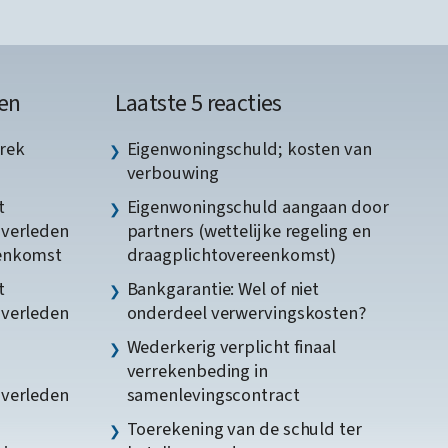
en
Laatste 5 reacties
rek
Eigenwoningschuld; kosten van
verbouwing
t
Eigenwoningschuld aangaan door
gverleden
partners (wettelijke regeling en
eenkomst
draagplichtovereenkomst)
t
Bankgarantie: Wel of niet
gverleden
onderdeel verwervingskosten?
Wederkerig verplicht finaal
verrekenbeding in
gverleden
samenlevingscontract
Toerekening van de schuld ter