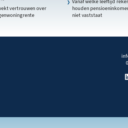
Vanaf welke leeftijd reke
ekt vertrouwen over
houden pensioeninkome
igenwoningrente
niet vaststaat
in
0