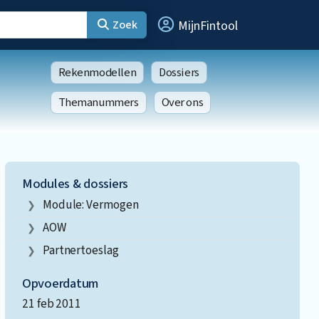
Zoek
MijnFintool
Rekenmodellen
Dossiers
Themanummers
Over ons
Modules & dossiers
Module: Vermogen
AOW
Partnertoeslag
Opvoerdatum
21 feb 2011