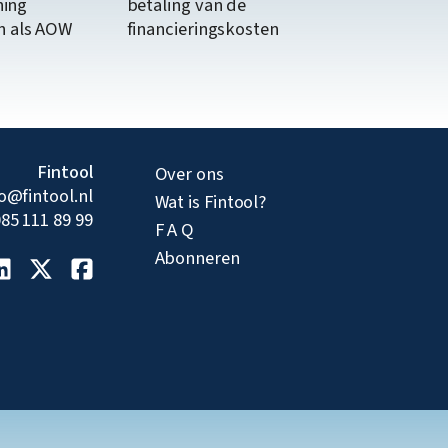
ning
betaling van de
n als AOW
financieringskosten
Fintool
Over ons
fo@fintool.nl
Wat is Fintool?
85 111 89 99
F A Q
Abonneren