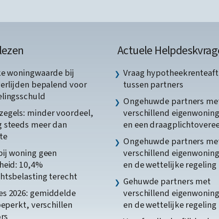
lezen
Actuele Helpdeskvrag
ke woningwaarde bij
Vraag hypotheekrenteaft
verlijden bepalend voor
tussen partners
lingsschuld
Ongehuwde partners me
egels: minder voordeel,
verschillend eigenwonin
 steeds meer dan
en een draagplichtover
te
Ongehuwde partners me
bij woning geen
verschillend eigenwonin
heid: 10,4%
en de wettelijke regeling
htsbelasting terecht
Gehuwde partners met
s 2026: gemiddelde
verschillend eigenwonin
beperkt, verschillen
en de wettelijke regeling
ors