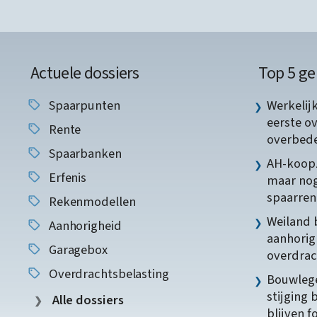
Actuele dossiers
Top 5 ge
Spaarpunten
Werkelij
eerste o
Rente
overbede
Spaarbanken
AH-koopz
Erfenis
maar nog
spaarren
Rekenmodellen
Weiland 
Aanhorigheid
aanhorig
Garagebox
overdrac
Overdrachtsbelasting
Bouwlege
stijging 
Alle dossiers
blijven f