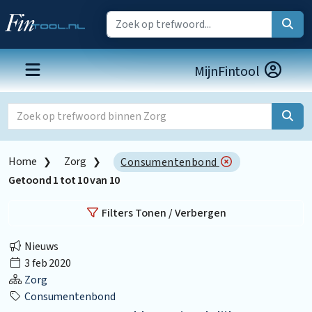
MijnFintool
Home
Zorg
Consumentenbond
Getoond
1
tot
10
van
10
Filters Tonen / Verbergen
Nieuws
3 feb 2020
Zorg
Consumentenbond