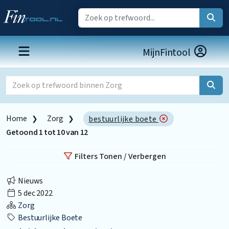
MijnFintool
Home
Zorg
bestuurlijke boete
Getoond
1
tot
10
van
12
Filters Tonen / Verbergen
Nieuws
5 dec 2022
Zorg
Bestuurlijke Boete