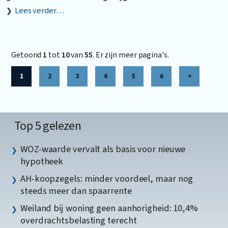
Lees verder…
Getoond
1
tot
10
van
55
. Er zijn meer pagina's.
1
2
3
4
5
6
>
Top 5 gelezen
WOZ-waarde vervalt als basis voor nieuwe
hypotheek
AH-koopzegels: minder voordeel, maar nog
steeds meer dan spaarrente
Weiland bij woning geen aanhorigheid: 10,4%
overdrachtsbelasting terecht