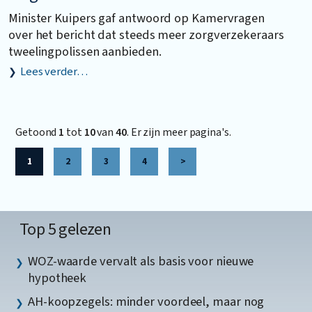
Minister Kuipers gaf antwoord op Kamervragen
over het bericht dat steeds meer zorgverzekeraars
tweelingpolissen aanbieden.
Lees verder…
Getoond
1
tot
10
van
40
. Er zijn meer pagina's.
1
2
3
4
>
Top 5 gelezen
WOZ-waarde vervalt als basis voor nieuwe
hypotheek
AH-koopzegels: minder voordeel, maar nog