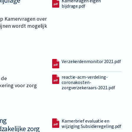
ijdrage
Kamervragen eigen
bijdrage.pdf
 op Kamervragen over
cijnen wordt mogelijk
Verzekerdenmonitor 2021.pdf
reactie-acm-verdeling-
 de
coronakosten-
kering voor zorg
zorgverzekeraars-2021.pdf
ing
Kamerbrief evaluatie en
wijziging Subsidieregeling.pdf
zakelijke zorg