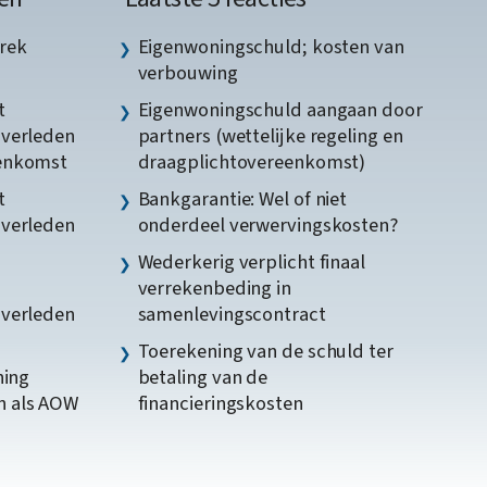
rek
Eigenwoningschuld; kosten van
verbouwing
t
Eigenwoningschuld aangaan door
gverleden
partners (wettelijke regeling en
eenkomst
draagplichtovereenkomst)
t
Bankgarantie: Wel of niet
gverleden
onderdeel verwervingskosten?
Wederkerig verplicht finaal
verrekenbeding in
gverleden
samenlevingscontract
Toerekening van de schuld ter
ning
betaling van de
n als AOW
financieringskosten