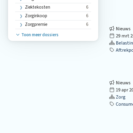
Ziektekosten
6
Zorginkoop
6
Zorgpremie
6
Nieuws
Toon meer dossiers
29 mrt 2
Belasti
Aftrekp
Nieuws
19 apr 2
Zorg
Consume