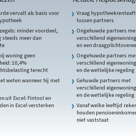
de vervalt als basis voor
Vraag hypotheekrenteaft
hypotheek
tussen partners
egels: minder voordeel,
Ongehuwde partners me
 steeds meer dan
verschillend eigenwonin
te
en een draagplichtover
bij woning geen
Ongehuwde partners me
heid: 10,4%
verschillend eigenwonin
htsbelasting terecht
en de wettelijke regeling
et weten wanneer hij met
Gehuwde partners met
verschillend eigenwonin
en de wettelijke regeling
n uit Excel: Fintool en
en in Excel versterken
Vanaf welke leeftijd reke
houden pensioeninkome
niet vaststaat