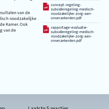
concept-regeling-
subsidieregeling-medisch-
esultaten van de
noodzakelijke-zorg-aan-
disch noodzakelijke
onverzekerden.pdf
ede Kamer. Ook
rapportage-evaluatie-
ng van de
subsidieregeling-medisch-
noodzakelijke-zorg-aan-
onverzekerden.pdf
en
Laatste 5 reacties