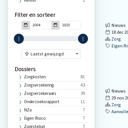
Kennis
1
Filter en sorteer
Nieuws
18 dec 2
Zorg
Eigen Ri
Laatst gewijzigd
Dossiers
Zorgkosten
81
Zorgverzekering
43
Nieuws
Zorgverzekeraars
39
29 nov 2
Onderzoeksrapport
11
Zorg
NZa
7
Aanvulle
Eigen Risico
7
Zorgstelsel
7