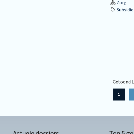
Zorg
Subsidie
Getoond
1
1
Actuele dossiers
Top 5 ge