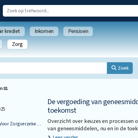
r krediet
Inkomen
Pensioen
Zorg
Zoek
an
81
De vergoeding van geneesmidd
toekomst
025
Overzicht over keuzes en processen 
or Zorgverzekeringen
van geneesmiddelen, nu en in de toe
Lees verder…