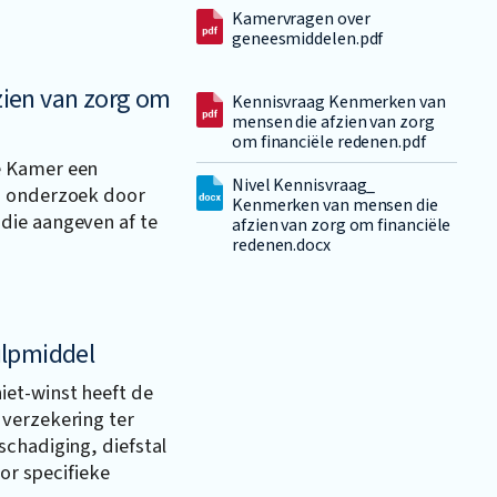
Kamervragen over
geneesmiddelen.pdf
ien van zorg om
Kennisvraag Kenmerken van
mensen die afzien van zorg
om financiële redenen.pdf
e Kamer een
Nivel Kennisvraag_
n onderzoek door
Kenmerken van mensen die
die aangeven af te
afzien van zorg om financiële
redenen.docx
ulpmiddel
et-winst heeft de
verzekering ter
chadiging, diefstal
oor specifieke