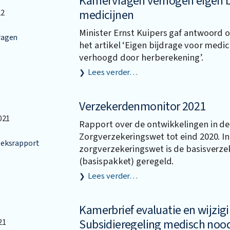
Kamervragen verhogen eigen b
medicijnen
22
Minister Ernst Kuipers gaf antwoord
agen
het artikel ‘Eigen bijdrage voor medi
verhoogd door herberekening’.
Lees verder…
Verzekerdenmonitor 2021
021
Rapport over de ontwikkelingen in de
Zorgverzekeringswet tot eind 2020. In
eksrapport
zorgverzekeringswet is de basisverze
(basispakket) geregeld.
Lees verder…
Kamerbrief evaluatie en wijzig
Subsidieregeling medisch nood
21