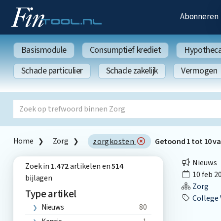
Abonneren
Basismodule
Consumptief krediet
Hypothecai
Schade particulier
Schade zakelijk
Vermogen
Home
Zorg
zorgkosten
Getoond
1
tot
10
v
Nieuws
Zoek in
1.472
artikelen en
514
10 feb 2
bijlagen
Zorg
Type artikel
College Vo
Nieuws
80