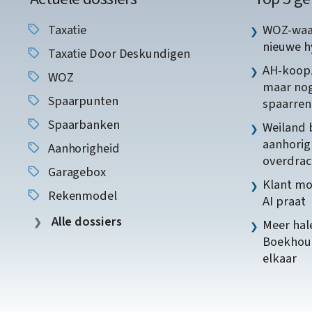
Taxatie
WOZ-waar
nieuwe 
Taxatie Door Deskundigen
AH-koopz
WOZ
maar nog
Spaarpunten
spaarren
Spaarbanken
Weiland 
aanhorig
Aanhorigheid
overdrac
Garagebox
Klant mo
Rekenmodel
AI praat
Alle dossiers
Meer hale
Boekhoud
elkaar