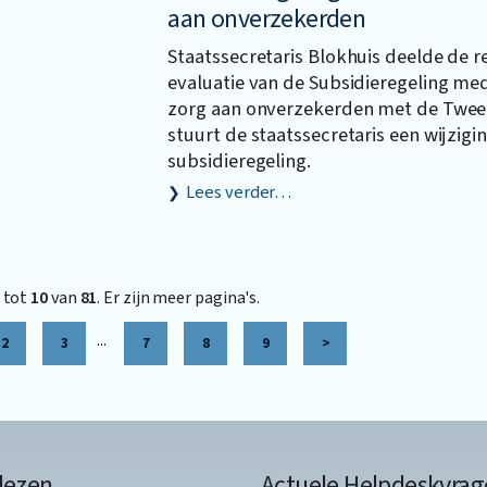
aan onverzekerden
Staatssecretaris Blokhuis deelde de r
evaluatie van de Subsidieregeling me
zorg aan onverzekerden met de Twe
stuurt de staatssecretaris een wijzigi
subsidieregeling.
Lees verder…
tot
10
van
81
. Er zijn meer pagina's.
...
2
3
7
8
9
>
lezen
Actuele Helpdeskvrag