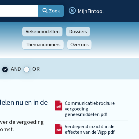
Zoek
MijnFintool
Rekenmodellen
Dossiers
Themanummers
Over ons
AND
OR
elen nu en in de
Communicatiebrochure
vergoeding
geneesmiddelen.pdf
over de vergoeding
Verdiepend inzicht in de
komst.
effecten van de Wgp.pdf