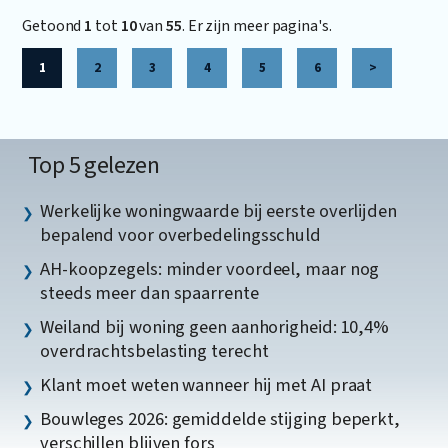
Getoond
1
tot
10
van
55
. Er zijn meer pagina's.
1
2
3
4
5
6
>
Top 5 gelezen
Werkelijke woningwaarde bij eerste overlijden
bepalend voor overbedelingsschuld
AH-koopzegels: minder voordeel, maar nog
steeds meer dan spaarrente
Weiland bij woning geen aanhorigheid: 10,4%
overdrachtsbelasting terecht
Klant moet weten wanneer hij met AI praat
Bouwleges 2026: gemiddelde stijging beperkt,
verschillen blijven fors