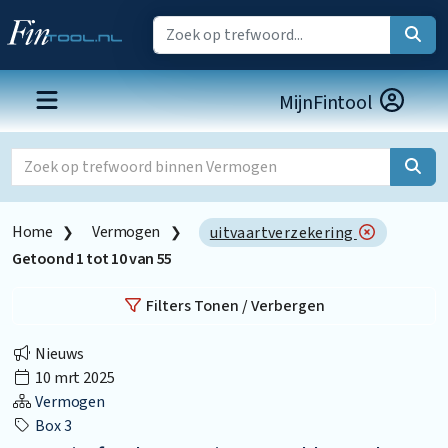
MijnFintool
Home
Vermogen
uitvaartverzekering
Getoond
1
tot
10
van
55
Filters Tonen / Verbergen
Nieuws
10 mrt 2025
Vermogen
Box 3