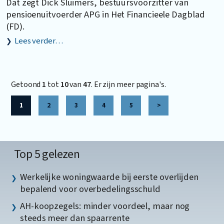
Dat zegt Dick Sluimers, bestuursvoorzitter van
pensioenuitvoerder APG in Het Financieele Dagblad
(FD).
Lees verder…
Getoond
1
tot
10
van
47
. Er zijn meer pagina's.
1
2
3
4
5
>
Top 5 gelezen
Werkelijke woningwaarde bij eerste overlijden
bepalend voor overbedelingsschuld
AH-koopzegels: minder voordeel, maar nog
steeds meer dan spaarrente