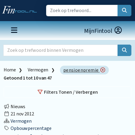
MijnFintool
Home
Vermogen
pensioenpremie
Getoond
1
tot
10
van
47
Filters Tonen / Verbergen
Nieuws
21 nov 2012
Vermogen
Opbouwpercentage