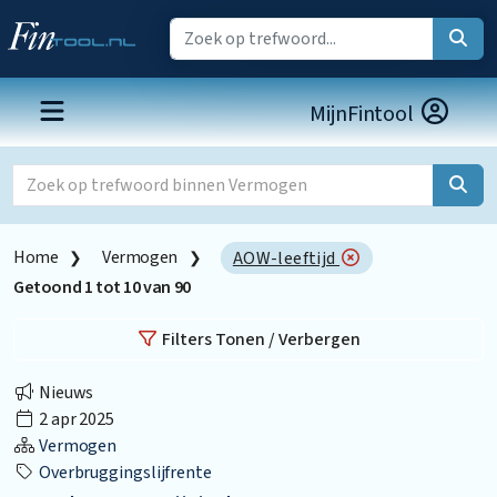
MijnFintool
Home
Vermogen
AOW-leeftijd
Getoond
1
tot
10
van
90
Filters Tonen / Verbergen
Nieuws
2 apr 2025
Vermogen
Overbruggingslijfrente