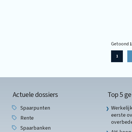
Getoond
1
1
Actuele dossiers
Top 5 ge
Spaarpunten
Werkelij
eerste o
Rente
overbede
Spaarbanken