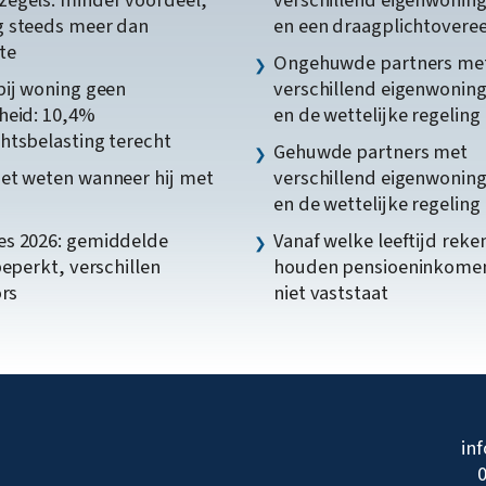
egels: minder voordeel,
verschillend eigenwonin
 steeds meer dan
en een draagplichtover
te
Ongehuwde partners me
bij woning geen
verschillend eigenwonin
heid: 10,4%
en de wettelijke regeling
htsbelasting terecht
Gehuwde partners met
et weten wanneer hij met
verschillend eigenwonin
en de wettelijke regeling
s 2026: gemiddelde
Vanaf welke leeftijd reke
beperkt, verschillen
houden pensioeninkome
ors
niet vaststaat
in
0