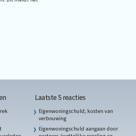
en
Laatste 5 reacties
rek
Eigenwoningschuld; kosten van
verbouwing
t
Eigenwoningschuld aangaan door