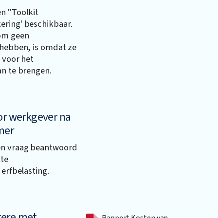
n "Toolkit
ering' beschikbaar.
 om geen
 hebben, is omdat ze
 voor het
an te brengen.
or werkgever na
mer
en vraag beantwoord
kte
 erfbelasting.
gere met