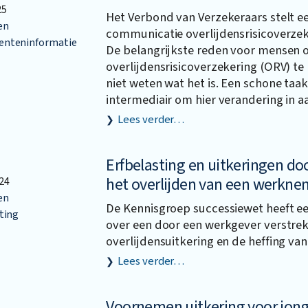
25
Het Verbond van Verzekeraars stelt ee
en
communicatie overlijdensrisicoverzek
nteninformatie
De belangrijkste reden voor mensen
overlijdensrisicoverzekering (ORV) te
niet weten wat het is. Een schone taak
intermediair om hier verandering in a
Lees verder…
Erfbelasting en uitkeringen do
het overlijden van een werkne
24
en
De Kennisgroep successiewet heeft e
ting
over een door een werkgever verstre
overlijdensuitkering en de heffing van
Lees verder…
Voornemen uitkering voor jon