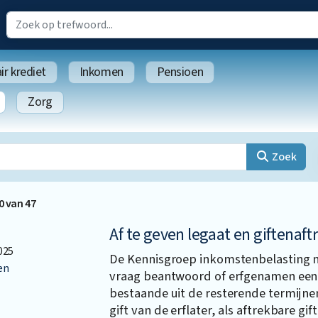
r krediet
Inkomen
Pensioen
Zorg
Zoek
0
van
47
Af te geven legaat en giftenaft
025
De Kennisgroep inkomstenbelasting ni
en
vraag beantwoord of erfgenamen een a
bestaande uit de resterende termijne
gift van de erflater, als aftrekbare gi