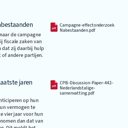
abestaanden
Campagne-effectonderzoek
Nabestaanden.pdf
 naar de campagne
j fiscale zaken van
dat zij daarbij hulp
 of andere partijen.
aatste jaren
CPB-Discussion-Paper-442-
Nederlandstalige-
samenvatting.pdf
nticiperen op hun
 hun vermogen te
e vier jaar voor hun
enomen dan dat van
en. Dit meldt het