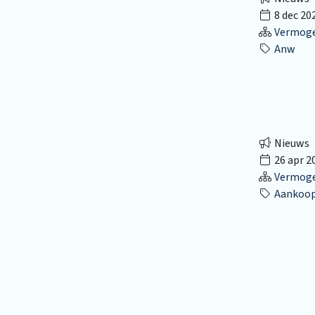
8 dec 20
Vermog
Anw
Nieuws
26 apr 2
Vermog
Aankoop 