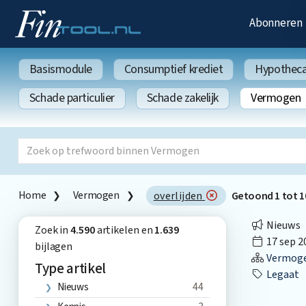
Abonneren
Basismodule
Consumptief krediet
Hypothecai
Schade particulier
Schade zakelijk
Vermogen
Home
Vermogen
overlijden
Getoond
1
tot
1
Nieuws
Zoek in
4.590
artikelen en
1.639
17 sep 2
bijlagen
Vermog
Type artikel
Legaat
Nieuws
44