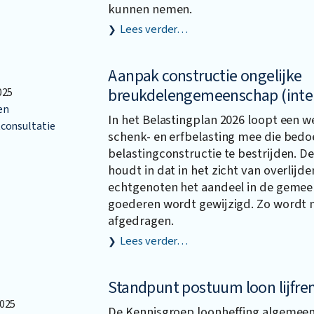
kunnen nemen.
Lees verder…
Aanpak constructie ongelijke
breukdelengemeenschap (inter
025
en
In het Belastingplan 2026 loopt een we
consultatie
schenk- en erfbelasting mee die bedo
belastingconstructie te bestrijden. D
houdt in dat in het zicht van overlijd
echtgenoten het aandeel in de geme
goederen wordt gewijzigd. Zo wordt 
afgedragen.
Lees verder…
Standpunt postuum loon lijfre
025
De Kennisgroep loonheffing algemeen