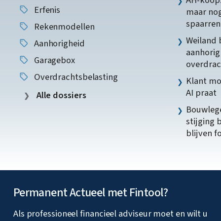
AH-koopz
Erfenis
maar nog
spaarren
Rekenmodellen
Weiland 
Aanhorigheid
aanhorig
Garagebox
overdrac
Overdrachtsbelasting
Klant mo
AI praat
Alle dossiers
Bouwlege
stijging 
blijven f
Permanent Actueel met Fintool?
Als professioneel financieel adviseur moet en wilt u