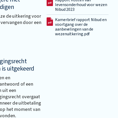
Rapport Kosten van
levensonderhoud voor wezen
udigen
Nibud 2023
 ze de uitkering voor
Kamerbrief rapport Nibud en
 vervangen door een
voortgang over de
aanbevelingen van de
wezenuitkering.pdf
ggingsrecht
n is uitgekeerd
en en
eantwoord of een
 uit een
ggingsrecht overgaat
nneer de uitbetaling
r op het moment van
evonden.