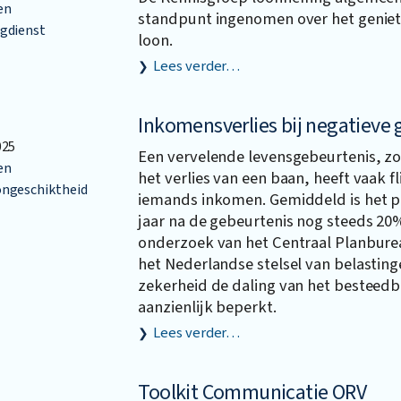
en
standpunt ingenomen over het genie
gdienst
loon.
Lees verder…
Inkomensverlies bij negatieve 
025
Een vervelende levensgebeurtenis, zo
en
het verlies van een baan, heeft vaak f
ngeschiktheid
iemands inkomen. Gemiddeld is het pr
jaar na de gebeurtenis nog steeds 20%
onderzoek van het Centraal Planburea
het Nederlandse stelsel van belasting
zekerheid de daling van het besteed
aanzienlijk beperkt.
Lees verder…
Toolkit Communicatie ORV