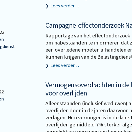
Lees verder…
Campagne-effectonderzoek N
23
Rapportage van het effectonderzoek
en
om nabestaanden te informeren dat zi
gdienst
een overledene moeten afhandelen en 
kunnen krijgen van de Belastingdienst
Lees verder…
Vermogensoverdrachten in de l
voor overlijden
22
en
Alleenstaanden (inclusief weduwen) a
overlijden door in de jaren daarvoor
verlagen. Hun vermogen is in de laatst
overlijden gemiddeld 7% sterker afg
vergelijkbare personen die langer lev