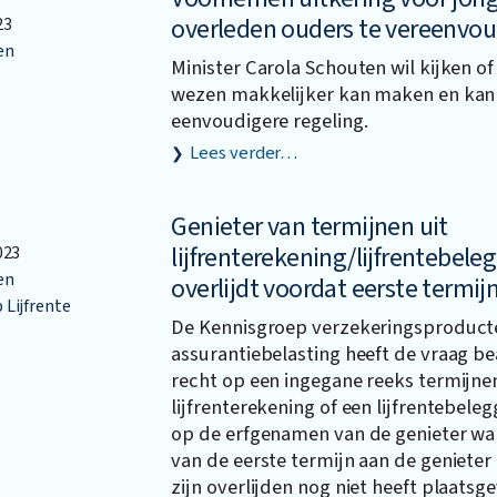
overleden ouders te vereenvo
23
en
Minister Carola Schouten wil kijken of
wezen makkelijker kan maken en kan
eenvoudigere regeling.
Lees verder…
Genieter van termijnen uit
lijfrenterekening/lijfrentebele
023
en
overlijdt voordat eerste termij
Lijfrente
De Kennisgroep verzekeringsproduct
assurantiebelasting heeft de vraag b
recht op een ingegane reeks termijnen
lijfrenterekening of een lijfrentebele
op de erfgenamen van de genieter wa
van de eerste termijn aan de geniete
zijn overlijden nog niet heeft plaatsg