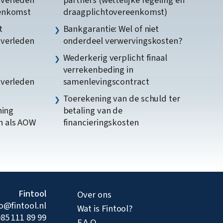
gverleden
partners (wettelijke regeling en
eenkomst
draagplichtovereenkomst)
t
Bankgarantie: Wel of niet
gverleden
onderdeel verwervingskosten?
Wederkerig verplicht finaal
verrekenbeding in
gverleden
samenlevingscontract
Toerekening van de schuld ter
ning
betaling van de
n als AOW
financieringskosten
Fintool
Over ons
fo@fintool.nl
Wat is Fintool?
85 111 89 99
F A Q