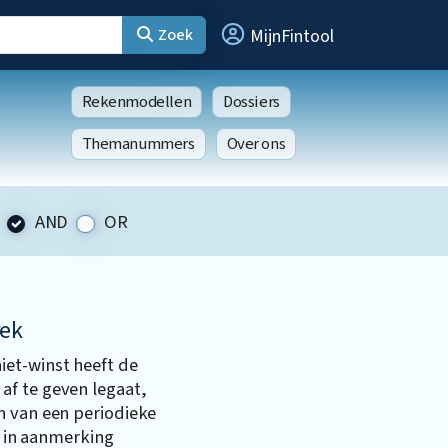
Zoek
MijnFintool
Rekenmodellen
Dossiers
Themanummers
Over ons
AND
OR
rek
et-winst heeft de
f te geven legaat,
n van een periodieke
ft in aanmerking