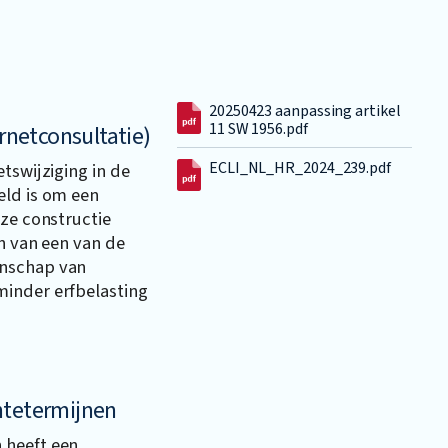
20250423 aanpassing artikel
11 SW 1956.pdf
netconsultatie)
ECLI_NL_HR_2024_239.pdf
tswijziging in de
eld is om een
eze constructie
en van een van de
enschap van
minder erfbelasting
ntetermijnen
 heeft een