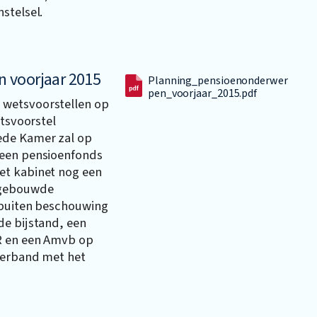
stelsel.
 voorjaar 2015
Planning_pensioenonderwer
pen_voorjaar_2015.pdf
 wetsvoorstellen op
etsvoorstel
ede Kamer zal op
meen pensioenfonds
et kabinet nog een
pgebouwde
 buiten beschouwing
de bijstand, een
OR en een Amvb op
verband met het