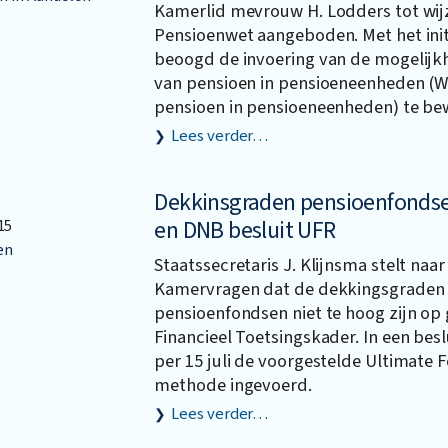
Kamerlid mevrouw H. Lodders tot wij
Pensioenwet aangeboden. Met het init
beoogd de invoering van de mogelijkh
van pensioen in pensioeneenheden (We
pensioen in pensioeneenheden) te bew
Lees verder…
Dekkinsgraden pensioenfondse
en DNB besluit UFR
15
en
Staatssecretaris J. Klijnsma stelt naar
Kamervragen dat de dekkingsgraden
pensioenfondsen niet te hoog zijn op
Financieel Toetsingskader. In een bes
per 15 juli de voorgestelde Ultimate 
methode ingevoerd.
Lees verder…