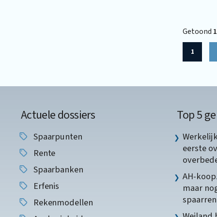
Getoond
1
1
Actuele dossiers
Top 5 ge
Spaarpunten
Werkelij
eerste o
Rente
overbede
Spaarbanken
AH-koopz
Erfenis
maar nog
spaarren
Rekenmodellen
Weiland 