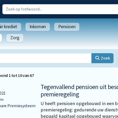
r krediet
Inkomen
Pensioen
Zorg
Zoek
oond
1
tot
10
van
67
Tegenvallend pensioen uit bes
premieregeling
021
en
U heeft pensioen opgebouwd in een 
bare Premiesysteem
premieregeling: gedurende uw dienstv
bepaald kapitaal opgebouwd waarvoor