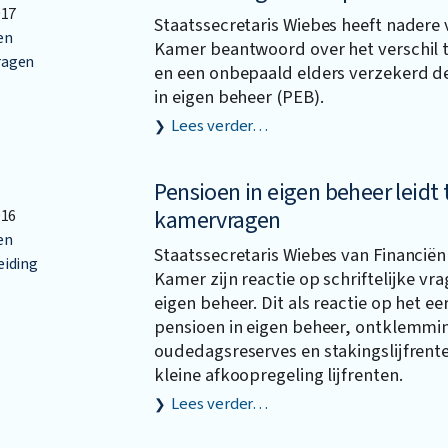
017
Staatssecretaris Wiebes heeft nadere 
en
Kamer beantwoord over het verschil 
agen
en een onbepaald elders verzekerd de
in eigen beheer (PEB).
Lees verder…
Pensioen in eigen beheer leidt 
kamervragen
016
en
Staatssecretaris Wiebes van Financië
eiding
Kamer zijn reactie op schriftelijke vr
eigen beheer. Dit als reactie op het e
pensioen in eigen beheer, ontklemmin
oudedagsreserves en stakingslijfrent
kleine afkoopregeling lijfrenten.
Lees verder…