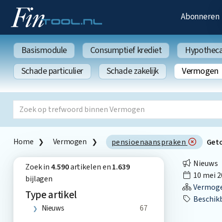
Abonneren
Basismodule
Consumptief krediet
Hypothecai
Schade particulier
Schade zakelijk
Vermogen
Home
Vermogen
pensioenaanspraken
Get
Nieuws
Zoek in
4.590
artikelen en
1.639
10 mei 2
bijlagen
Vermog
Type artikel
Beschik
Nieuws
67