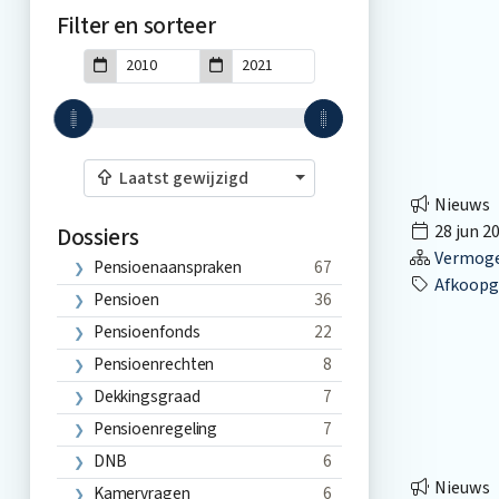
Filter en sorteer
Laatst gewijzigd
Nieuws
28 jun 2
Dossiers
Vermog
Pensioenaanspraken
67
Afkoopg
Pensioen
36
Pensioenfonds
22
Pensioenrechten
8
Dekkingsgraad
7
Pensioenregeling
7
DNB
6
Nieuws
Kamervragen
6