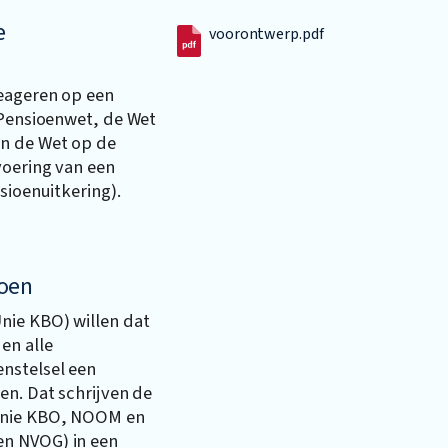
e
voorontwerp.pdf
reageren op een
 Pensioenwet, de Wet
en de Wet op de
voering van een
sioenuitkering).
ioen
nie KBO) willen dat
en alle
nstelsel een
en. Dat schrijven de
Unie KBO, NOOM en
en NVOG) in een