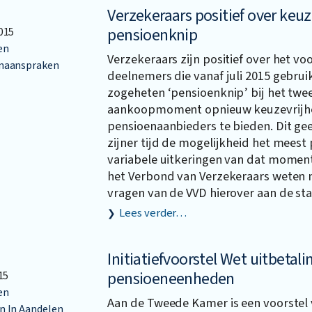
Verzekeraars positief over keuz
pensioenknip
015
en
Verzekeraars zijn positief over het vo
naanspraken
deelnemers die vanaf juli 2015 gebru
zogeheten ‘pensioenknip’ bij het twe
aankoopmoment opnieuw keuzevrijhe
pensioenaanbieders te bieden. Dit ge
zijner tijd de mogelijkheid het mees
variabele uitkeringen van dat moment 
het Verbond van Verzekeraars weten n
vragen van de VVD hierover aan de sta
Lees verder…
Initiatiefvoorstel Wet uitbetali
pensioeneenheden
15
en
Aan de Tweede Kamer is een voorstel 
 In Aandelen