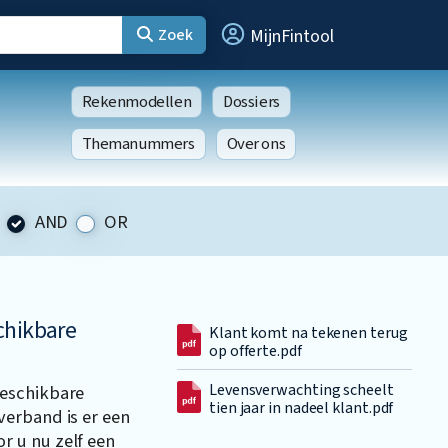
Zoek
MijnFintool
Rekenmodellen
Dossiers
Themanummers
Over ons
AND
OR
chikbare
Klant komt na tekenen terug
op offerte.pdf
Levensverwachting scheelt
beschikbare
tien jaar in nadeel klant.pdf
erband is er een
 u nu zelf een