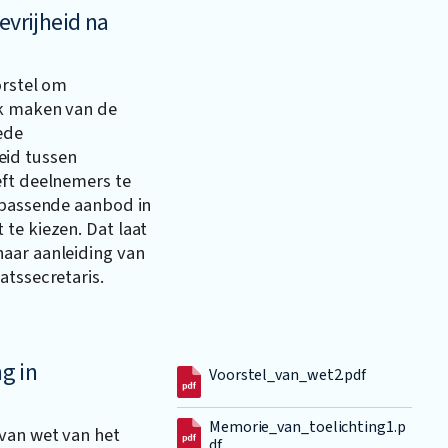
evrijheid na
orstel om
ik maken van de
ede
id tussen
eft deelnemers te
t passende aanbod in
te kiezen. Dat laat
aar aanleiding van
atssecretaris.
ng in
Voorstel_van_wet2.pdf
Memorie_van_toelichting1.p
van wet van het
df