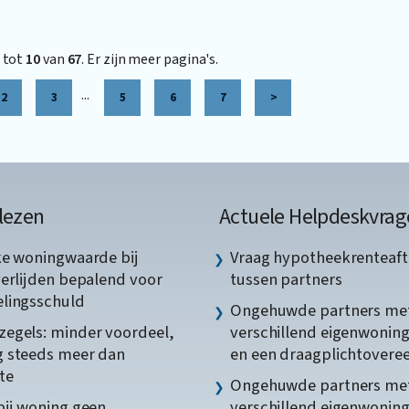
tot
10
van
67
. Er zijn meer pagina's.
...
2
3
5
6
7
>
lezen
Actuele Helpdeskvrag
ke woningwaarde bij
Vraag hypotheekrenteaft
verlijden bepalend voor
tussen partners
lingsschuld
Ongehuwde partners me
egels: minder voordeel,
verschillend eigenwonin
 steeds meer dan
en een draagplichtover
te
Ongehuwde partners me
bij woning geen
verschillend eigenwonin