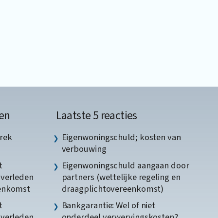
en
Laatste 5 reacties
rek
Eigenwoningschuld; kosten van
verbouwing
t
Eigenwoningschuld aangaan door
gverleden
partners (wettelijke regeling en
eenkomst
draagplichtovereenkomst)
t
Bankgarantie: Wel of niet
gverleden
onderdeel verwervingskosten?