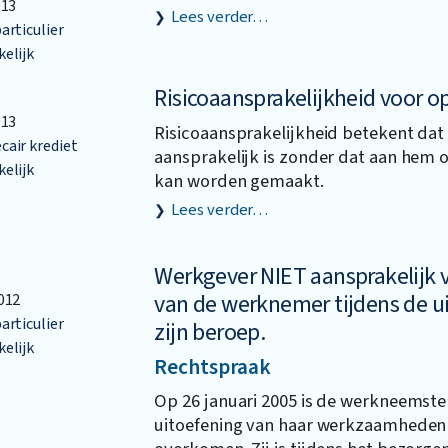
013
Lees verder…
articulier
elijk
Risicoaansprakelijkheid voor o
013
Risicoaansprakelijkheid betekent da
air krediet
aansprakelijk is zonder dat aan hem o
elijk
kan worden gemaakt.
Lees verder…
Werkgever NIET aansprakelijk v
van de werknemer tijdens de u
012
articulier
zijn beroep.
elijk
Rechtspraak
Op 26 januari 2005 is de werkneemster
uitoefening van haar werkzaamheden