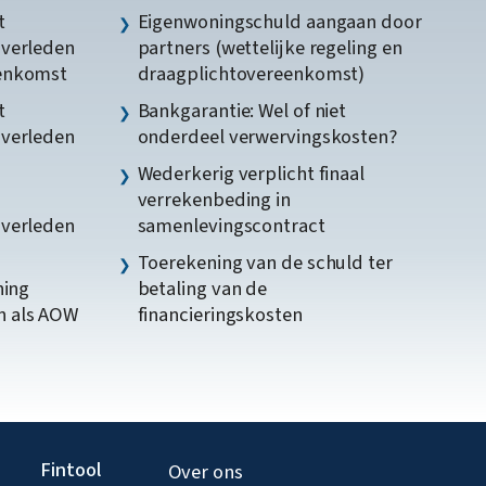
t
Eigenwoningschuld aangaan door
gverleden
partners (wettelijke regeling en
eenkomst
draagplichtovereenkomst)
t
Bankgarantie: Wel of niet
gverleden
onderdeel verwervingskosten?
Wederkerig verplicht finaal
verrekenbeding in
gverleden
samenlevingscontract
Toerekening van de schuld ter
ning
betaling van de
n als AOW
financieringskosten
Fintool
Over ons