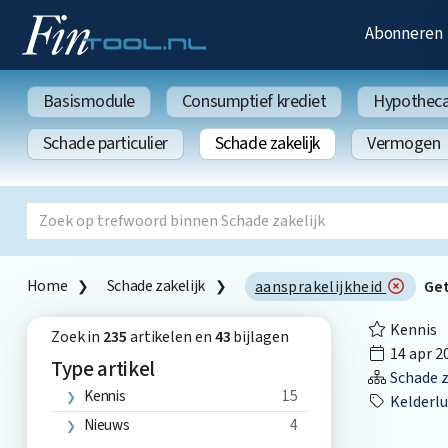
Abonneren
Basismodule
Consumptief krediet
Hypothecai
Schade particulier
Schade zakelijk
Vermogen
Home
Schade zakelijk
aansprakelijkheid
Ge
Kennis
Zoek in
235
artikelen en
43
bijlagen
14 apr 2
Type artikel
Schade z
Kennis
15
Kelderlu
Nieuws
4