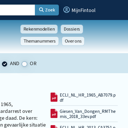
Zoek
MijnFintool
Rekenmodellen
Dossiers
Themanummers
Over ons
AND
OR
ECLI_NL_HR_1965_AB7079.p
df
 1965,
aardarrest over
Giesen_Van_Dongen_RMThe
mis_2018_33ev.pdf
ge daad. De kern:
n gevaarlijke situatie
ECLI_NL_HR_2013_CA3751.p