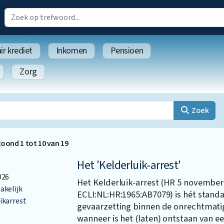
r krediet
Inkomen
Pensioen
Zorg
Zoek
toond
1
tot
10
van
19
Het 'Kelderluik-arrest'
026
Het Kelderluik-arrest (HR 5 november
akelijk
ECLI:NL:HR:1965:AB7079) is hét stand
ikarrest
gevaarzetting binnen de onrechtmati
wanneer is het (laten) ontstaan van ee