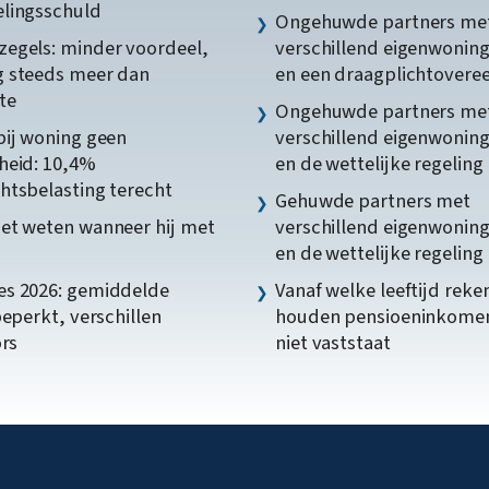
lingsschuld
Ongehuwde partners me
egels: minder voordeel,
verschillend eigenwonin
 steeds meer dan
en een draagplichtover
te
Ongehuwde partners me
bij woning geen
verschillend eigenwonin
heid: 10,4%
en de wettelijke regeling
htsbelasting terecht
Gehuwde partners met
et weten wanneer hij met
verschillend eigenwonin
en de wettelijke regeling
s 2026: gemiddelde
Vanaf welke leeftijd reke
beperkt, verschillen
houden pensioeninkome
ors
niet vaststaat