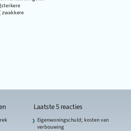
(sterkere
( zwakkere
en
Laatste 5 reacties
rek
Eigenwoningschuld; kosten van
verbouwing