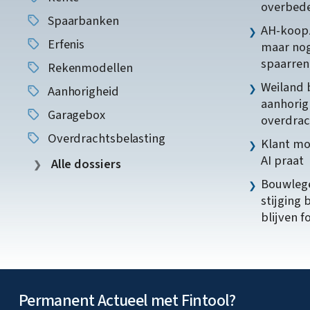
overbede
Spaarbanken
AH-koopz
Erfenis
maar nog
spaarren
Rekenmodellen
Weiland 
Aanhorigheid
aanhorig
Garagebox
overdrac
Overdrachtsbelasting
Klant mo
AI praat
Alle dossiers
Bouwlege
stijging 
blijven f
Permanent Actueel met Fintool?