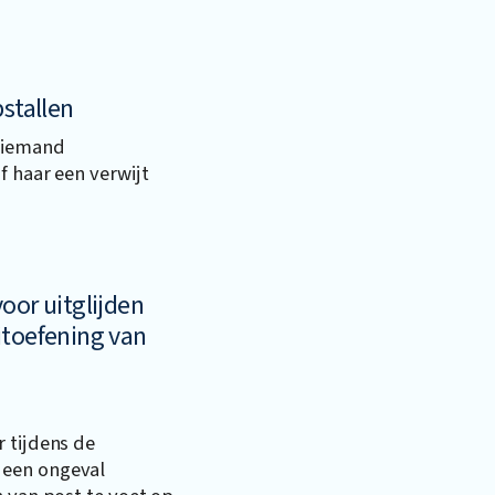
pstallen
t iemand
f haar een verwijt
oor uitglijden
itoefening van
 tijdens de
 een ongeval