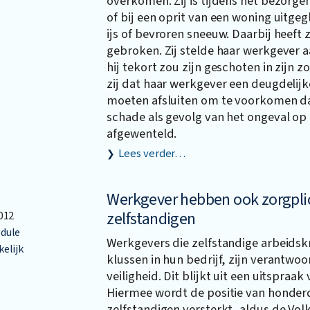
overkomen. Zij is tijdens het bezorge
of bij een oprit van een woning uitge
ijs of bevroren sneeuw. Daarbij heeft z
gebroken. Zij stelde haar werkgever 
hij tekort zou zijn geschoten in zijn z
zij dat haar werkgever een deugdelij
moeten afsluiten om te voorkomen dat
schade als gevolg van het ongeval op
afgewenteld.
Lees verder…
Werkgever hebben ook zorgpli
zelfstandigen
012
dule
Werkgevers die zelfstandige arbeidsk
elijk
klussen in hun bedrijf, zijn verantwoo
veiligheid. Dit blijkt uit een uitspraa
Hiermee wordt de positie van honde
zelfstandigen versterkt, aldus de Vol