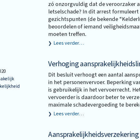
zó onzorgvuldig dat de veroorzaker aa
letselschade? In dit arrest formuleer
gezichtspunten (de bekende “Kelderlu
beoordelen of iemand veiligheidsmaa
moeten treffen.
Lees verder…
Verhoging aansprakelijkheidsl
020
Dit besluit verhoogt een aantal aansp
akelijk
in het personenvervoer. Beperking va
elijkheid
is gebruikelijk in het vervoerrecht. He
vervoerder is daardoor beter te verz
maximale schadevergoeding te bereke
Lees verder…
Aansprakelijkheidsverzekering