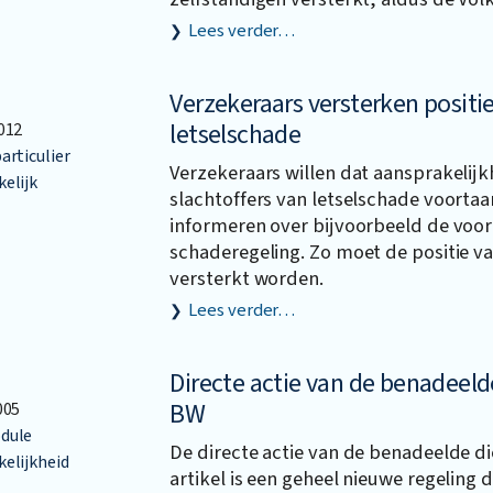
Lees verder…
Verzekeraars versterken positie
letselschade
012
articulier
Verzekeraars willen dat aansprakelij
elijk
slachtoffers van letselschade voortaa
informeren over bijvoorbeeld de voo
schaderegeling. Zo moet de positie va
versterkt worden.
Lees verder…
Directe actie van de benadeelde
BW
005
dule
De directe actie van de benadeelde die
elijkheid
artikel is een geheel nieuwe regeling 