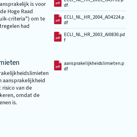
nsprakelijk is voor
df
t de Hoge Raad
ECLI_NL_HR_2004_AO4224.p
ik-criteria”) om te
df
tregelen had
ECLI_NL_HR_2003_AI0830.pd
f
imieten
aansprakelijkheidslimieten.p
df
rakelijkheidslimieten
n aansprakelijkheid
t risico van de
ekeren, omdat de
nen is.