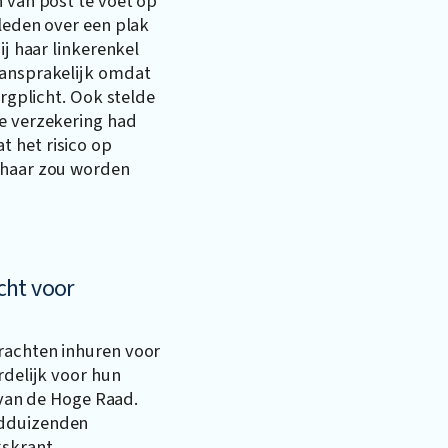
n van post te voet op
gleden over een plak
ij haar linkerenkel
aansprakelijk omdat
orgplicht. Ook stelde
ke verzekering had
 het risico op
 haar zou worden
cht voor
rachten inhuren voor
rdelijk voor hun
k van de Hoge Raad.
rdduizenden
kskrant.