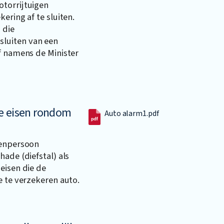
torrijtuigen
ering af te sluiten.
 die
luiten van een
f namens de Minister
ie eisen rondom
Auto alarm1.pdf
senpersoon
ade (diefstal) als
eisen die de
e te verzekeren auto.