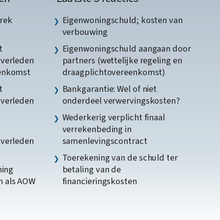
rek
Eigenwoningschuld; kosten van
verbouwing
t
Eigenwoningschuld aangaan door
gverleden
partners (wettelijke regeling en
eenkomst
draagplichtovereenkomst)
t
Bankgarantie: Wel of niet
gverleden
onderdeel verwervingskosten?
Wederkerig verplicht finaal
verrekenbeding in
gverleden
samenlevingscontract
Toerekening van de schuld ter
ning
betaling van de
n als AOW
financieringskosten