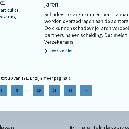
jaren
021
articulier
Schadevrije jaren kunnen per 1 januar
zekering
worden overgedragen aan de achterg
Ook kunnen schadevrije jaren verdee
partners na een scheiding. Dat meldt
Verzekeraars.
Lees verder…
tot
10
van
171
. Er zijn meer pagina's.
...
2
3
16
17
18
>
lezen
Actuele Helpdeskvrag