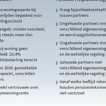
ke woningwaarde bij
Vraag hypotheekrenteaft
verlijden bepalend voor
tussen partners
lingsschuld
Ongehuwde partners me
egels: minder voordeel,
verschillend eigenwonin
 steeds meer dan
en een draagplichtover
te
Ongehuwde partners me
bij woning geen
verschillend eigenwonin
heid: 10,4%
en de wettelijke regeling
htsbelasting terecht
Gehuwde partners met
s 2026: gemiddelde
verschillend eigenwonin
beperkt, verschillen
en de wettelijke regeling
ors
Vanaf welke leeftijd reke
ekt vertrouwen over
houden pensioeninkome
igenwoningrente
niet vaststaat