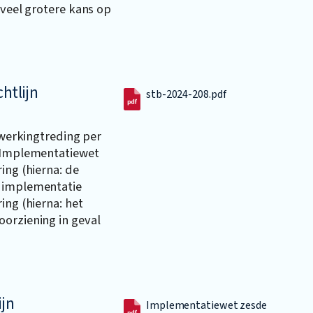
 veel grotere kans op
htlijn
stb-2024-208.pdf
inwerkingtreding per
e Implementatiewet
ing (hierna: de
t implementatie
ing (hierna: het
oorziening in geval
ijn
Implementatiewet zesde