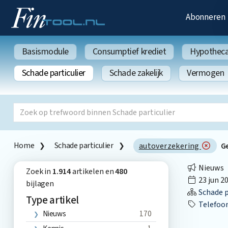
Abonneren
Basismodule
Consumptief krediet
Hypothecai
Schade particulier
Schade zakelijk
Vermogen
Home
Schade particulier
autoverzekering
G
Nieuws
Zoek in
1.914
artikelen en
480
23 jun 2
bijlagen
Schade p
Type artikel
Telefoo
Nieuws
170