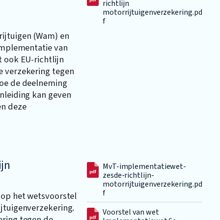
richtlijn
motorrijtuigenverzekering.pd
f
rijtuigen (Wam) en
 implementatie van
 ook EU-richtlijn
e verzekering tegen
toe de deelneming
anleiding kan geven
en deze
ijn
MvT-implementatiewet-
zesde-richtlijn-
motorrijtuigenverzekering.pd
f
 op het wetsvoorstel
ijtuigenverzekering.
Voorstel van wet
ering tegen de