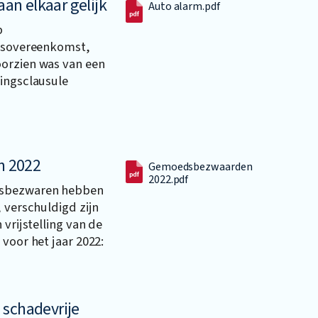
aan elkaar gelijk
Auto alarm.pdf
p
ngsovereenkomst,
oorzien was van een
lingsclausule
n 2022
Gemoedsbezwaarden
2022.pdf
dsbezwaren hebben
, verschuldigd zijn
 vrijstelling van de
voor het jaar 2022:
 schadevrije