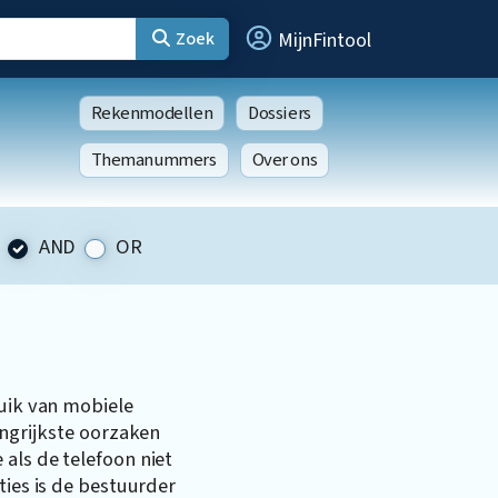
Zoek
MijnFintool
Rekenmodellen
Dossiers
Themanummers
Over ons
AND
OR
ruik van mobiele
angrijkste oorzaken
als de telefoon niet
ties is de bestuurder