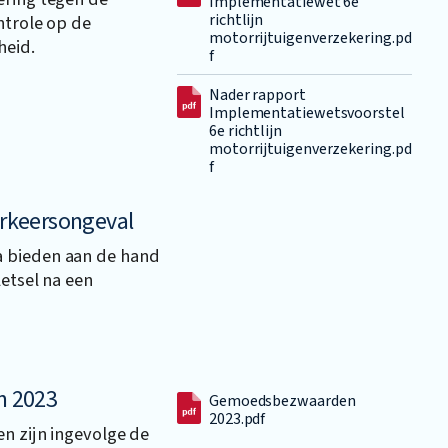
Implementatiewet 6e
richtlijn
ntrole op de
motorrijtuigenverzekering.pd
heid.
f
Nader rapport
Implementatiewetsvoorstel
6e richtlijn
motorrijtuigenverzekering.pd
f
verkeersongeval
a bieden aan de hand
letsel na een
n 2023
Gemoedsbezwaarden
2023.pdf
en zijn ingevolge de