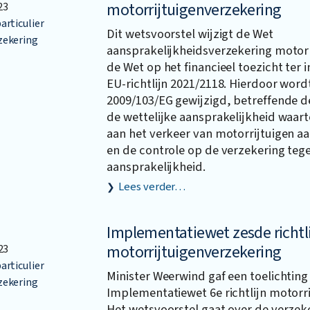
motorrijtuigenverzekering
23
articulier
Dit wetsvoorstel wijzigt de Wet
zekering
aansprakelijkheidsverzekering motor
de Wet op het financieel toezicht ter
EU-richtlijn 2021/2118. Hierdoor wordt
2009/103/EG gewijzigd, betreffende d
de wettelijke aansprakelijkheid waar
aan het verkeer van motorrijtuigen a
en de controle op de verzekering teg
aansprakelijkheid.
Lees verder…
Implementatiewet zesde richtl
motorrijtuigenverzekering
23
articulier
Minister Weerwind gaf een toelichting
zekering
Implementatiewet 6e richtlijn motorr
Het wetsvoorstel gaat over de verzek