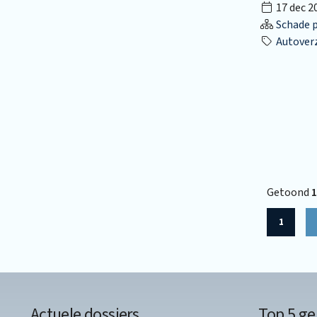
17 dec 2
Schade p
Autover
Getoond
1
1
Actuele dossiers
Top 5 ge