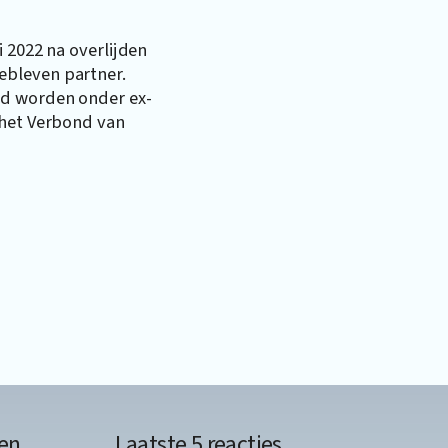
i 2022 na overlijden
ebleven partner.
ld worden onder ex-
 het Verbond van
en
Laatste 5 reacties