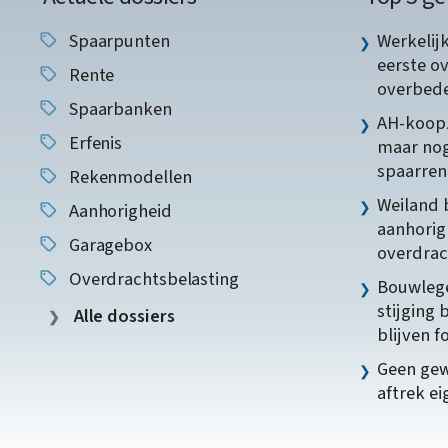
Spaarpunten
Werkelij
eerste o
Rente
overbede
Spaarbanken
AH-koopz
Erfenis
maar nog
spaarren
Rekenmodellen
Weiland 
Aanhorigheid
aanhorig
Garagebox
overdrac
Overdrachtsbelasting
Bouwlege
stijging 
Alle dossiers
blijven f
Geen gew
aftrek e