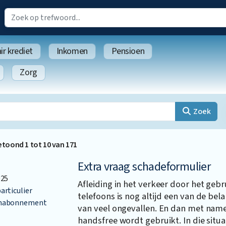
r krediet
Inkomen
Pensioen
Zorg
Zoek
etoond
1
tot
10
van
171
Extra vraag schadeformulier
025
Afleiding in het verkeer door het geb
articulier
telefoons is nog altijd een van de bel
nabonnement
van veel ongevallen. En dan met name 
handsfree wordt gebruikt. In die situa