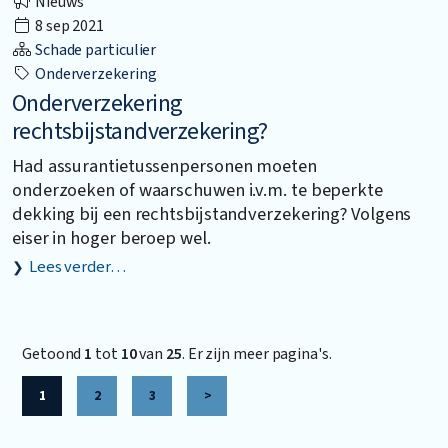
Nieuws
8 sep 2021
Schade particulier
Onderverzekering
Onderverzekering
rechtsbijstandverzekering?
Had assurantietussenpersonen moeten
onderzoeken of waarschuwen i.v.m. te beperkte
dekking bij een rechtsbijstandverzekering? Volgens
eiser in hoger beroep wel.
Lees verder…
Getoond
1
tot
10
van
25
. Er zijn meer pagina's.
1
2
3
>