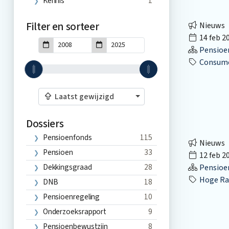
Kennis
1
Filter en sorteer
Nieuws
14 feb 2
Pensioe
Consume
Laatst gewijzigd
Dossiers
Pensioenfonds
115
Nieuws
Pensioen
33
12 feb 2
Dekkingsgraad
28
Pensioe
Hoge Ra
DNB
18
Pensioenregeling
10
Onderzoeksrapport
9
Pensioenbewustzijn
8