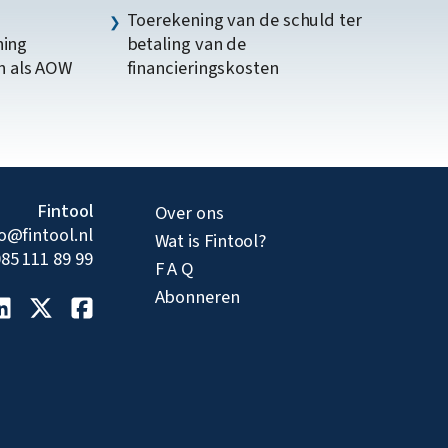
Toerekening van de schuld ter
ning
betaling van de
n als AOW
financieringskosten
Fintool
Over ons
fo@fintool.nl
Wat is Fintool?
85 111 89 99
F A Q
Abonneren