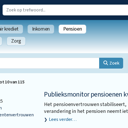
r krediet
Inkomen
Pensioen
Zorg
Zoek
ot
10
van
115
Publieksmonitor pensioenen kw
25
Het pensioenvertrouwen stabiliseert
n
verandering in het pensioen neemt iet
ntenvertrouwen
Lees verder…