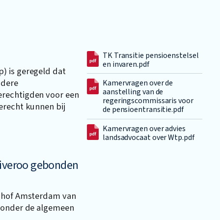
TK Transitie pensioenstelsel
en invaren.pdf
) is geregeld dat
ndere
Kamervragen over de
aanstelling van de
erechtigden voor een
regeringscommissaris voor
erecht kunnen bij
de pensioentransitie.pdf
Kamervragen over advies
landsadvocaat over Wtp.pdf
liveroo gebonden
tshof Amsterdam van
t onder de algemeen