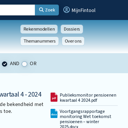
Zoek
MijnFintool
Rekenmodellen
Dossiers
Themanummers
Over ons
AND
OR
artaal 4 - 2024
Publieksmonitor pensioenen
kwartaal 4 2024.pdf
, de bekendheid met
s toe.
Voortgangsrapportage
monitoring Wet toekomst
pensioenen – winter
2025.docx