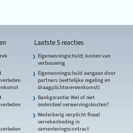
en
Laatste 5 reacties
rek
Eigenwoningschuld; kosten van
verbouwing
t
Eigenwoningschuld aangaan door
gverleden
partners (wettelijke regeling en
eenkomst
draagplichtovereenkomst)
t
Bankgarantie: Wel of niet
gverleden
onderdeel verwervingskosten?
Wederkerig verplicht finaal
verrekenbeding in
gverleden
samenlevingscontract