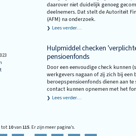
daarover niet duidelijk genoeg gec
deelnemers. Dat stelt de Autoriteit F
(AFM) na onderzoek.
Lees verder…
Hulpmiddel checken 'verplichte
pensioenfonds
023
n
Door een eenvoudige check kunnen (s
t
werkgevers nagaan of zij zich bij een b
beroepspensioenfonds dienen aan te sl
contact kunnen opnemen met het fon
Lees verder…
tot
10
van
115
. Er zijn meer pagina's.