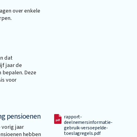
ragen over enkele
rpen.
n dat
jf jaar de
n bepalen. Deze
sis voor
ing pensioenen
rapport-
deelnemersinformatie-
vorig jaar
gebruik-versoepelde-
toeslagregels.pdf
ensioenen hebben