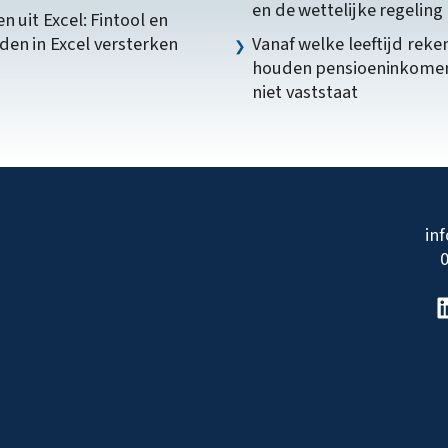
en de wettelijke regeling
n uit Excel: Fintool en
en in Excel versterken
Vanaf welke leeftijd reke
houden pensioeninkome
niet vaststaat
in
0