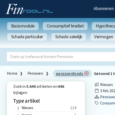
Abonneren
Basismodule
Consumptief krediet
Hypothecai
Schade particulier
Schade zakelijk
Vermogen
Home
Pensioen
pensioenfonds
Getoond
1
t
Nieuws
Zoek in
5.640
artikelen en
646
3 feb 20
bijlagen
Pensioe
Type artikel
Consume
Nieuws
114