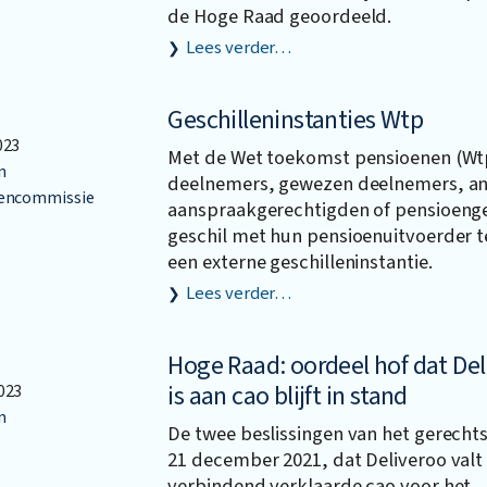
de Hoge Raad geoordeeld.
Lees verder…
Geschilleninstanties Wtp
023
Met de Wet toekomst pensioenen (Wtp
n
deelnemers, gewezen deelnemers, a
lencommissie
aanspraakgerechtigden of pensioeng
geschil met hun pensioenuitvoerder t
een externe geschilleninstantie.
Lees verder…
Hoge Raad: oordeel hof dat De
is aan cao blijft in stand
023
n
De twee beslissingen van het gerech
21 december 2021, dat Deliveroo val
verbindend verklaarde cao voor het