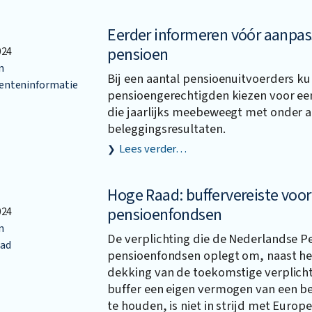
Eerder informeren vóór aanpas
pensioen
024
n
Bij een aantal pensioenuitvoerders k
nteninformatie
pensioengerechtigden kiezen voor ee
die jaarlijks meebeweegt met onder a
beleggingsresultaten.
Lees verder…
Hoge Raad: buffervereiste voo
pensioenfondsen
024
n
De verplichting die de Nederlandse P
ad
pensioenfondsen oplegt om, naast het
dekking van de toekomstige verplichti
buffer een eigen vermogen van een 
te houden, is niet in strijd met Europe