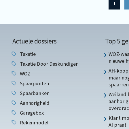
1
Actuele dossiers
Top 5 ge
Taxatie
WOZ-waar
nieuwe 
Taxatie Door Deskundigen
AH-koopz
WOZ
maar nog
Spaarpunten
spaarren
Spaarbanken
Weiland 
aanhorig
Aanhorigheid
overdrac
Garagebox
Klant mo
Rekenmodel
AI praat