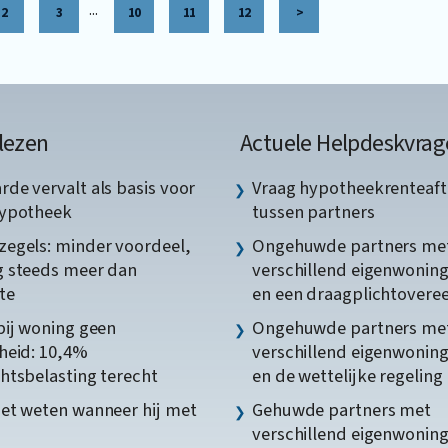
...
2
3
10
11
12
>
lezen
Actuele Helpdeskvrag
de vervalt als basis voor
Vraag hypotheekrenteaft
hypotheek
tussen partners
egels: minder voordeel,
Ongehuwde partners me
 steeds meer dan
verschillend eigenwonin
te
en een draagplichtover
bij woning geen
Ongehuwde partners me
heid: 10,4%
verschillend eigenwonin
htsbelasting terecht
en de wettelijke regeling
et weten wanneer hij met
Gehuwde partners met
verschillend eigenwonin