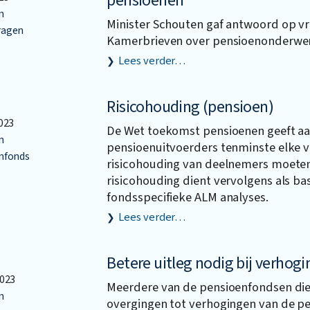
pensioenen
n
Minister Schouten gaf antwoord op v
agen
Kamerbrieven over pensioenonderwe
Lees verder…
Risicohouding (pensioen)
023
De Wet toekomst pensioenen geeft aa
n
pensioenuitvoerders tenminste elke vi
nfonds
risicohouding van deelnemers moete
risicohouding dient vervolgens als ba
fondsspecifieke ALM analyses.
Lees verder…
Betere uitleg nodig bij verhog
023
Meerdere van de pensioenfondsen die 
n
overgingen tot verhogingen van de p