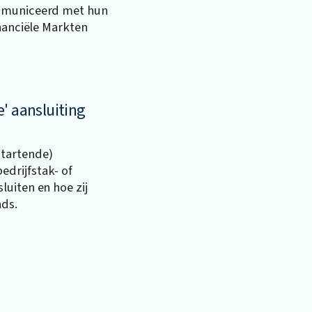
ommuniceerd met hun
inanciële Markten
' aansluiting
tartende)
edrijfstak- of
uiten en hoe zij
ds.