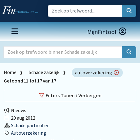
MijnFintool
Home
Schade zakelijk
autoverzekering
Getoond
11
tot
17
van
17
Filters Tonen / Verbergen
Nieuws
20 aug 2012
Schade particulier
Autoverzekering