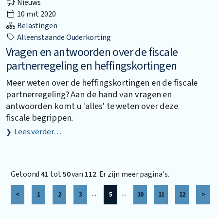
Nieuws
10 mrt 2020
Belastingen
Alleenstaande Ouderkorting
Vragen en antwoorden over de fiscale
partnerregeling en heffingskortingen
Meer weten over de heffingskortingen en de fiscale
partnerregeling? Aan de hand van vragen en
antwoorden komt u 'alles' te weten over deze
fiscale begrippen.
Lees verder…
Getoond
41
tot
50
van
112
. Er zijn meer pagina's.
...
...
<
1
2
3
5
10
11
12
>