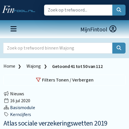
MijnFintool
Home
Wajong
Getoond
41
tot
50
van
112
Filters Tonen / Verbergen
Nieuws
16 jul 2020
Basismodule
Kerncijfers
Atlas sociale verzekeringswetten 2019