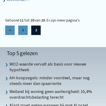
Getoond
11
tot
20
van
20
. Er zijn meer pagina's.
<
1
2
Top 5 gelezen
WOZ-waarde vervalt als basis voor nieuwe
hypotheek
AH-koopzegels: minder voordeel, maar nog
steeds meer dan spaarrente
Weiland bij woning geen aanhorigheid: 10,4%
overdrachtsbelasting terecht
Klant moet weten wanneer hij met AI praat