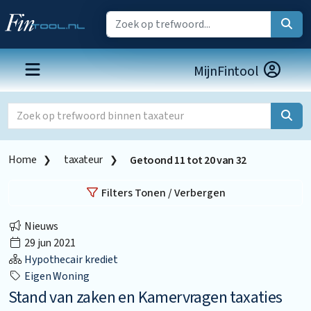
MijnFintool
Home
taxateur
Getoond
11
tot
20
van
32
Filters Tonen / Verbergen
Nieuws
29 jun 2021
Hypothecair krediet
Eigen Woning
Stand van zaken en Kamervragen taxaties