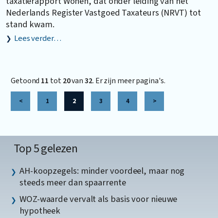
taxatierapport Wonen, dat onder leiding van het
Nederlands Register Vastgoed Taxateurs (NRVT) tot
stand kwam.
Lees verder…
Getoond
11
tot
20
van
32
. Er zijn meer pagina's.
<
1
2
3
4
>
Top 5 gelezen
AH-koopzegels: minder voordeel, maar nog
steeds meer dan spaarrente
WOZ-waarde vervalt als basis voor nieuwe
hypotheek