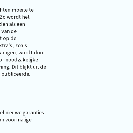
hten moeite te
 Zo wordt het
ien als een
g van de
t op de
tra's, zoals
tvangen, wordt door
or noodzakelijke
ng. Dit blijkt uit de
 publiceerde.
eel nieuwe garanties
an voormalige