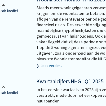
026
Steeds meer woningeigenaren verwac
air krediet
krijgen om de woonlasten te betalen.
aflopen van de rentevaste periode gez
financieel risico. De verwachte stijgin
maandelijkse (hypotheek)lasten druk
gemoedsrust van huishoudens. Ook ex
vakantiegeld dat zij deze periode on
1 op de 5 woningeigenaren ingezet vo
uitgaven, zoals onderhoud aan de woni
nieuwste Woonlastenmonitor die NHG
Lees verder…
Kwartaalcijfers NHG - Q1-2025
025
In het eerste kwartaal van 2025 zijn v
air krediet
verstrekt, mede door het verkopen v
huurpanden.