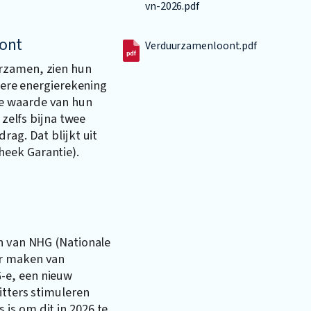
vn-2026.pdf
ont
Verduurzamenloont.pdf
rzamen, zien hun
agere energierekening
e waarde van hun
 zelfs bijna twee
rag. Dat blijkt uit
eek Garantie).
en van NHG (Nationale
er maken van
-e, een nieuw
itters stimuleren
is om dit in 2026 te