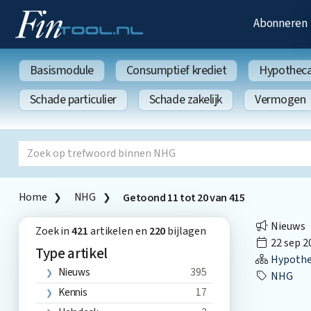
Abonneren
Basismodule
Consumptief krediet
Hypothecai
Schade particulier
Schade zakelijk
Vermogen
Home
NHG
Getoond
11
tot
20
van
415
Nieuws
Zoek in
421
artikelen en
220
bijlagen
22 sep 2
Type artikel
Hypothec
Nieuws
395
NHG
Kennis
17