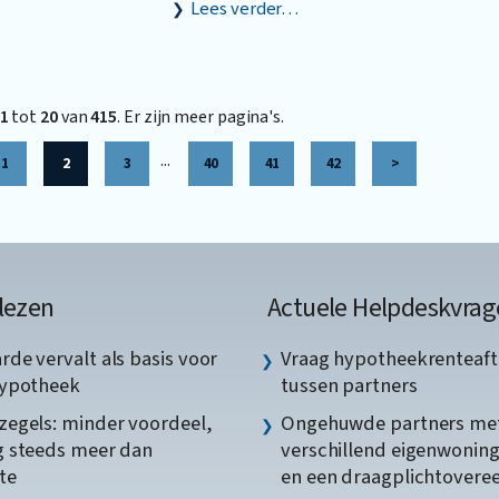
Lees verder…
1
tot
20
van
415
. Er zijn meer pagina's.
...
1
2
3
40
41
42
>
lezen
Actuele Helpdeskvrag
de vervalt als basis voor
Vraag hypotheekrenteaft
hypotheek
tussen partners
egels: minder voordeel,
Ongehuwde partners me
 steeds meer dan
verschillend eigenwonin
te
en een draagplichtover