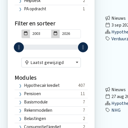
Helpdesk
2
PA opdracht
1
Nieuws
Filter en sorteer
3 sep 20
Hypothec
Verduur
Laatst gewijzigd
Modules
Hypothecair krediet
407
Nieuws
Pensioen
11
27 aug 2
Basismodule
7
Hypothec
Rekenmodellen
7
NHG
Belastingen
2
Consumptief krediet
2