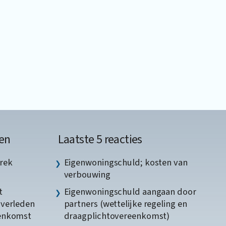
en
Laatste 5 reacties
rek
Eigenwoningschuld; kosten van
verbouwing
t
Eigenwoningschuld aangaan door
gverleden
partners (wettelijke regeling en
eenkomst
draagplichtovereenkomst)