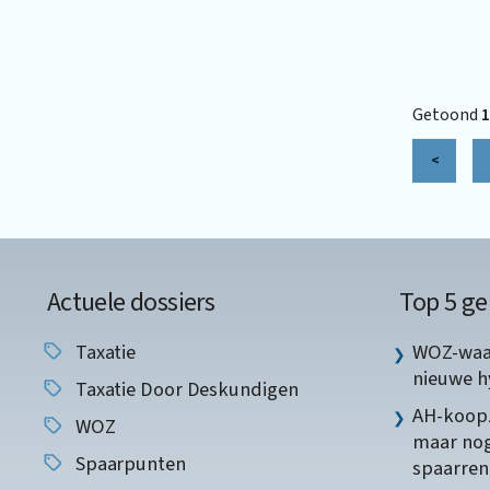
Getoond
1
<
Actuele dossiers
Top 5 ge
Taxatie
WOZ-waar
nieuwe 
Taxatie Door Deskundigen
AH-koopz
WOZ
maar nog
Spaarpunten
spaarren