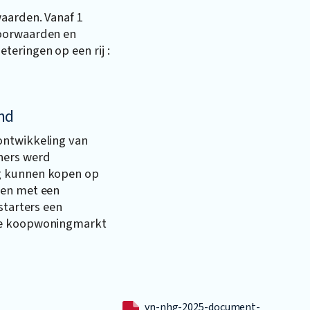
aarden. Vanaf 1
Voorwaarden en
eringen op een rij :
nd
ontwikkeling van
ners werd
g kunnen kopen op
 en met een
starters een
de koopwoningmarkt
vn-nhg-2025-document-