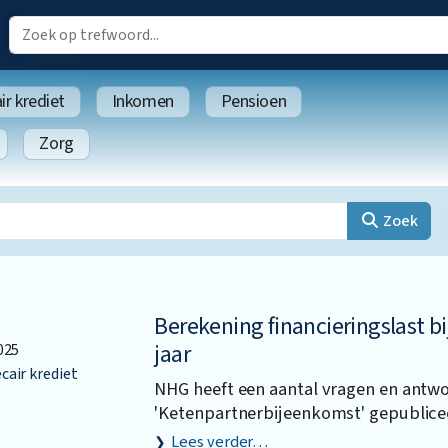
r krediet
Inkomen
Pensioen
Zorg
Zoek
Berekening financieringslast bij
jaar
025
air krediet
NHG heeft een aantal vragen en antw
'Ketenpartnerbijeenkomst' gepublice
Lees verder…