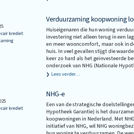
Verduurzaming koopwoning lo
25
Huiseigenaren die hun woning verduu
air krediet
investering niet alleen terug in een l
zaming
en meer wooncomfort, maar ook in d
huis. In veel gevallen stijgt die waarde
keer zo hard als het geïnvesteerde bed
onderzoek van NHG (Nationale Hypoth
Lees verder…
NHG-e
025
Een van de strategische doelstelling
air krediet
Hypotheek Garantie) is het duurzam
koopwoningen in Nederland. Met NHG
initiatief van NHG, wil NHG woningbez
hun woning te verduurzamen. De wens 