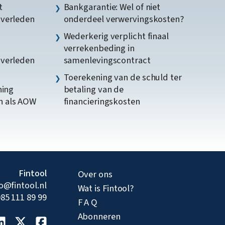
t
Bankgarantie: Wel of niet
gverleden
onderdeel verwervingskosten?
Wederkerig verplicht finaal
verrekenbeding in
gverleden
samenlevingscontract
Toerekening van de schuld ter
ning
betaling van de
n als AOW
financieringskosten
Fintool
Over ons
fo@fintool.nl
Wat is Fintool?
85 111 89 99
F A Q
Abonneren