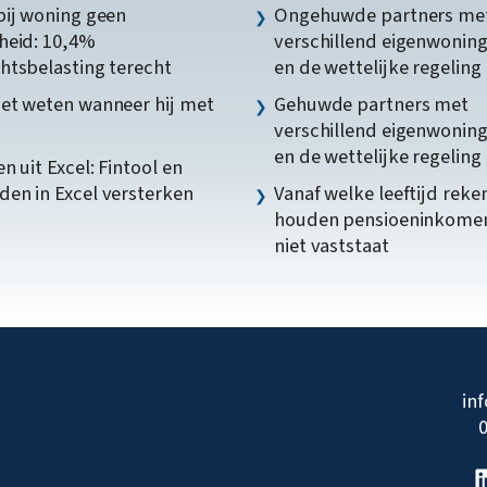
bij woning geen
Ongehuwde partners me
heid: 10,4%
verschillend eigenwonin
htsbelasting terecht
en de wettelijke regeling
et weten wanneer hij met
Gehuwde partners met
verschillend eigenwonin
en de wettelijke regeling
n uit Excel: Fintool en
en in Excel versterken
Vanaf welke leeftijd reke
houden pensioeninkome
niet vaststaat
in
0