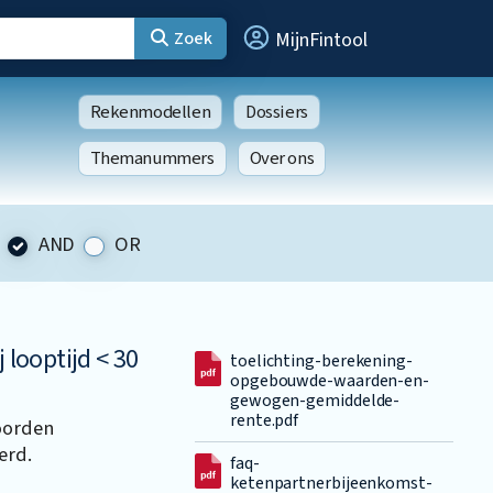
Zoek
MijnFintool
Rekenmodellen
Dossiers
Themanummers
Over ons
AND
OR
 looptijd < 30
toelichting-berekening-
opgebouwde-waarden-en-
gewogen-gemiddelde-
rente.pdf
oorden
erd.
faq-
ketenpartnerbijeenkomst-