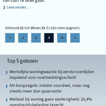
van start te laten gaan.
Lees verder…
Getoond
21
tot
30
van
33
. Er zijn meer pagina's.
<
1
2
3
4
>
Top 5 gelezen
Werkelijke woningwaarde bij eerste overlijden
bepalend voor overbedelingsschuld
AH-koopzegels: minder voordeel, maar nog
steeds meer dan spaarrente
Weiland bij woning geen aanhorigheid: 10,4%
overdrachtsbelasting terecht