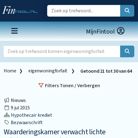
MijnFintool
Home
eigenwoningforfait
Getoond
21
tot
30
van
64
Filters Tonen / Verbergen
Nieuws
9 jul 2015
Hypothecair krediet
Bezwaarschrift
Waarderingskamer verwacht lichte