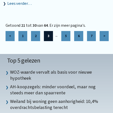
Lees verder…
Getoond
21
tot
30
van
64
. Er zijn meer pagina's.
...
<
1
2
3
5
6
7
>
Top 5 gelezen
WOZ-waarde vervalt als basis voor nieuwe
hypotheek
AH-koopzegels: minder voordeel, maar nog
steeds meer dan spaarrente
Weiland bij woning geen aanhorigheid: 10,4%
overdrachtsbelasting terecht