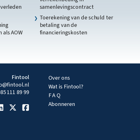
gverleden
samenlevingscontract
Toerekening van de schuld ter
ning
betaling van de
n als AOW
financieringskosten
Fintool
Over ons
fo@fintool.nl
Wat is Fintool?
85 111 89 99
F A Q
Abonneren