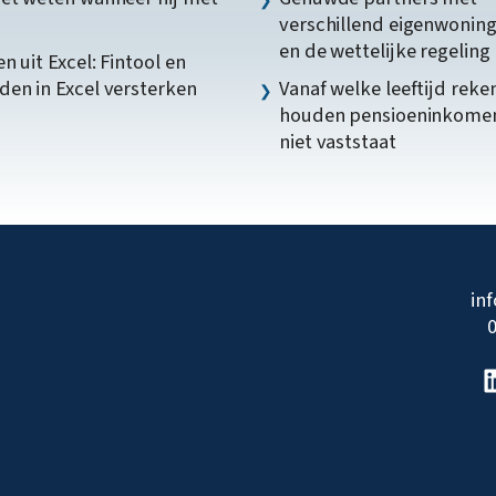
verschillend eigenwonin
en de wettelijke regeling
n uit Excel: Fintool en
en in Excel versterken
Vanaf welke leeftijd reke
houden pensioeninkome
niet vaststaat
in
0