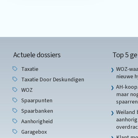
Actuele dossiers
Top 5 ge
Taxatie
WOZ-waar
nieuwe 
Taxatie Door Deskundigen
AH-koopz
WOZ
maar nog
Spaarpunten
spaarren
Spaarbanken
Weiland 
aanhorig
Aanhorigheid
overdrac
Garagebox
Klant mo