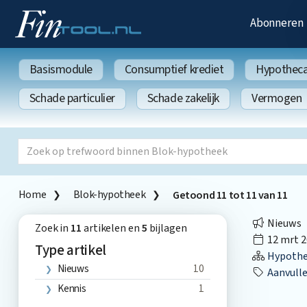
Abonneren
Basismodule
Consumptief krediet
Hypothecai
Schade particulier
Schade zakelijk
Vermogen
Home
Blok-hypotheek
Getoond
11
tot
11
van
11
Nieuws
Zoek in
11
artikelen en
5
bijlagen
12 mrt 2
Type artikel
Hypothec
Nieuws
10
Aanvulle
Kennis
1