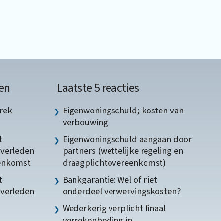
en
Laatste 5 reacties
rek
Eigenwoningschuld; kosten van
verbouwing
t
Eigenwoningschuld aangaan door
gverleden
partners (wettelijke regeling en
eenkomst
draagplichtovereenkomst)
t
Bankgarantie: Wel of niet
gverleden
onderdeel verwervingskosten?
Wederkerig verplicht finaal
verrekenbeding in