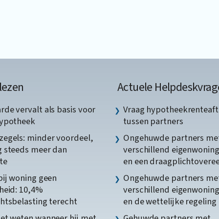
lezen
Actuele Helpdeskvrag
de vervalt als basis voor
Vraag hypotheekrenteaft
hypotheek
tussen partners
egels: minder voordeel,
Ongehuwde partners me
 steeds meer dan
verschillend eigenwonin
te
en een draagplichtover
bij woning geen
Ongehuwde partners me
heid: 10,4%
verschillend eigenwonin
htsbelasting terecht
en de wettelijke regeling
et weten wanneer hij met
Gehuwde partners met