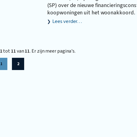
(SP) over de nieuwe financieringscons
koopwoningen uit het woonakkoord.
Lees verder…
1
tot
11
van
11
. Er zijn meer pagina's.
1
2