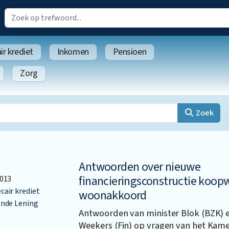
r krediet
Inkomen
Pensioen
Zorg
Zoek
Antwoorden over nieuwe
financieringsconstructie koop
013
air krediet
woonakkoord
nde Lening
Antwoorden van minister Blok (BZK) e
Weekers (Fin) op vragen van het Kame