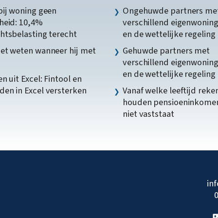
bij woning geen
Ongehuwde partners me
heid: 10,4%
verschillend eigenwonin
htsbelasting terecht
en de wettelijke regeling
et weten wanneer hij met
Gehuwde partners met
verschillend eigenwonin
en de wettelijke regeling
n uit Excel: Fintool en
en in Excel versterken
Vanaf welke leeftijd reke
houden pensioeninkome
niet vaststaat
in
0