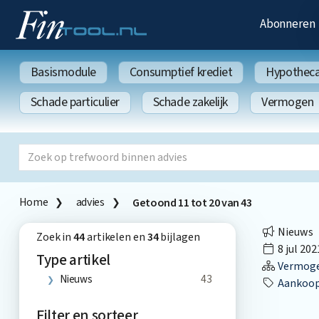
Abonneren
Basismodule
Consumptief krediet
Hypothecai
Schade particulier
Schade zakelijk
Vermogen
Home
advies
Getoond
11
tot
20
van
43
Nieuws
Zoek in
44
artikelen en
34
bijlagen
8 jul 202
Type artikel
Vermog
Nieuws
43
Aankoop 
Filter en sorteer