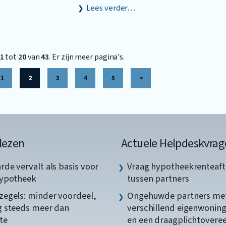
Lees verder…
1
tot
20
van
43
. Er zijn meer pagina's.
1
2
3
4
5
>
lezen
Actuele Helpdeskvrag
de vervalt als basis voor
Vraag hypotheekrenteaft
hypotheek
tussen partners
egels: minder voordeel,
Ongehuwde partners me
 steeds meer dan
verschillend eigenwonin
te
en een draagplichtover