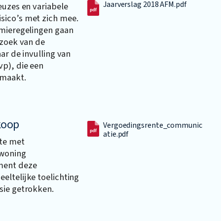
Jaarverslag 2018 AFM.pdf
euzes en variabele
sico’s met zich mee.
emieregelingen gaan
rzoek van de
ar de invulling van
p), die een
 maakt.
rkoop
Vergoedingsrente_communic
atie.pdf
te met
 woning
ment deze
eltelijke toelichting
sie getrokken.