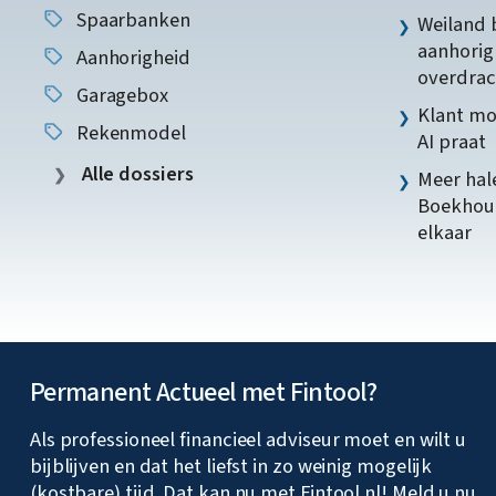
Spaarbanken
Weiland 
aanhorig
Aanhorigheid
overdrac
Garagebox
Klant mo
Rekenmodel
AI praat
Alle dossiers
Meer hale
Boekhoud
elkaar
Permanent Actueel met Fintool?
Als professioneel financieel adviseur moet en wilt u
bijblijven en dat het liefst in zo weinig mogelijk
(kostbare) tijd. Dat kan nu met Fintool.nl! Meld u nu