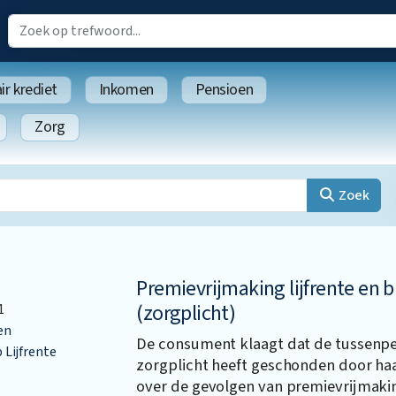
r krediet
Inkomen
Pensioen
Zorg
Zoek
Premievrijmaking lijfrente en b
(zorgplicht)
1
en
De consument klaagt dat de tussenper
Lijfrente
zorgplicht heeft geschonden door haa
over de gevolgen van premievrijmaking