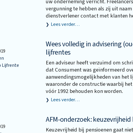
uw onderneming verricht. Freelancer
vergunning te hebben als zij uit naam 
dienstverlener contact met klanten 
Lees verder…
Wees volledig in advisering (o
lijfrentes
019
en
Een adviseur heeft verzuimd om schrif
Lijfrente
dat Consument was geïnformeerd ove
aanwendingsmogelijkheden van het lij
waaronder de constructie waarbij het 
vóór 1992 behouden kon worden.
Lees verder…
AFM-onderzoek: keuzevrijheid 
019
Keuzevrijheid bij pensioenen gaat nie