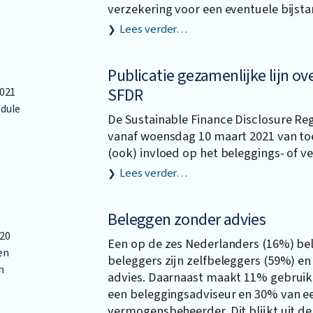
verzekering voor een eventuele bijsta
Lees verder…
Publicatie gezamenlijke lijn ov
SFDR
021
dule
De Sustainable Finance Disclosure Reg
vanaf woensdag 10 maart 2021 van toe
(ook) invloed op het beleggings- of v
Lees verder…
Beleggen zonder advies
20
Een op de zes Nederlanders (16%) be
en
beleggers zijn zelfbeleggers (59%) e
n
advies. Daarnaast maakt 11% gebruik
een beleggingsadviseur en 30% van e
vermogensbeheerder. Dit blijkt uit de