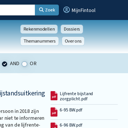
Zoek
MijnFintool
Rekenmodellen
Dossiers
Themanummers
Over ons
AND
OR
ijstandsuitkering
Lijfrente bijstand
zorgplicht.pdf
6-95 BW.pdf
soon in 2018 zijn
r niet te informeren
 van de lijfrente-
6-96 BW.pdf