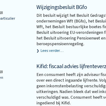
Wijzigingsbesluit BGfo
18
Dit besluit wijzigt het Besluit Gedrags
articulier
ondernemingen Wft (BGfo), het Beslui
Wft, het Besluit bestuurlijke boetes fi
Besluit uitvoering EU-verordeningen 
het Besluit uitvoering Pensioenwet en
beroepspensioenregeling.
Lees verder…
Kifid: fiscaal advies lijfrenteve
18
Een consument heeft zijn adviseur fis
en
over een direct ingaande lijfrente. Vo
geen inkomstenbelasting verschuldig
uitkeringen. Nadien bleek dat wel in
verschuldigd was. Consument heeft v
ingediend bij Kifid.