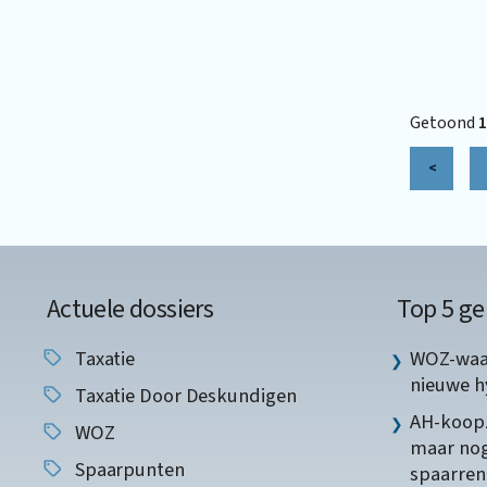
Getoond
1
<
Actuele dossiers
Top 5 ge
Taxatie
WOZ-waar
nieuwe 
Taxatie Door Deskundigen
AH-koopz
WOZ
maar nog
Spaarpunten
spaarren