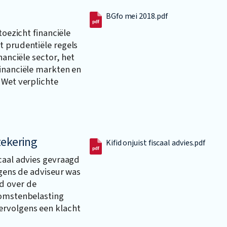
BGfo mei 2018.pdf
toezicht financiële
t prudentiële regels
nanciële sector, het
financiële markten en
 Wet verplichte
rzekering
Kifid onjuist fiscaal advies.pdf
caal advies gevraagd
lgens de adviseur was
d over de
komstenbelasting
ervolgens een klacht