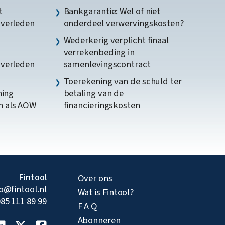
t
Bankgarantie: Wel of niet
gverleden
onderdeel verwervingskosten?
Wederkerig verplicht finaal
verrekenbeding in
gverleden
samenlevingscontract
Toerekening van de schuld ter
ning
betaling van de
n als AOW
financieringskosten
Fintool
Over ons
fo@fintool.nl
Wat is Fintool?
85 111 89 99
F A Q
Abonneren