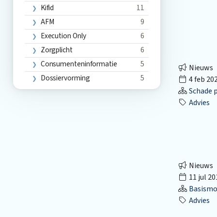
Kifid
11
AFM
9
Execution Only
6
Zorgplicht
6
Consumenteninformatie
5
Nieuws
Dossiervorming
5
4 feb 20
Schade p
Advies
Nieuws
11 jul 20
Basismo
Advies