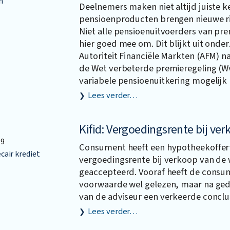
n
Deelnemers maken niet altijd juiste k
pensioenproducten brengen nieuwe ri
Niet alle pensioenuitvoerders van pr
hier goed mee om. Dit blijkt uit onde
Autoriteit Financiële Markten (AFM) na
de Wet verbeterde premieregeling (Wv
variabele pensioenuitkering mogelijk
Lees verder…
Kifid: Vergoedingsrente bij ve
19
Consument heeft een hypotheekoffer
air krediet
vergoedingsrente bij verkoop van de
geaccepteerd. Vooraf heeft de consu
voorwaarde wel gelezen, maar na gede
van de adviseur een verkeerde conclu
Lees verder…