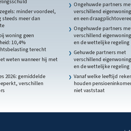
lingsschuld
Ongehuwde partners me
egels: minder voordeel,
verschillend eigenwonin
 steeds meer dan
en een draagplichtover
te
Ongehuwde partners me
bij woning geen
verschillend eigenwonin
heid: 10,4%
en de wettelijke regeling
htsbelasting terecht
Gehuwde partners met
et weten wanneer hij met
verschillend eigenwonin
en de wettelijke regeling
s 2026: gemiddelde
Vanaf welke leeftijd reke
beperkt, verschillen
houden pensioeninkome
ors
niet vaststaat