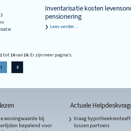
Inventarisatie kosten levenso
pensionering
03
en
Lees verder…
isatie
1
tot
16
van
16
. Er zijn meer pagina's.
1
2
lezen
Actuele Helpdeskvrag
ke woningwaarde bij
Vraag hypotheekrenteaft
verlijden bepalend voor
tussen partners