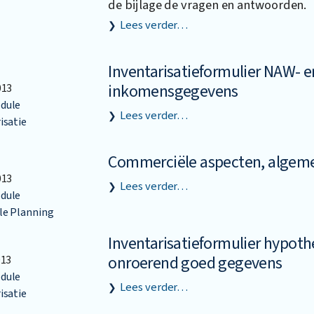
de bijlage de vragen en antwoorden.
Lees verder…
Inventarisatieformulier NAW- e
inkomensgegevens
013
dule
Lees verder…
isatie
Commerciële aspecten, algem
013
Lees verder…
dule
le Planning
Inventarisatieformulier hypot
onroerend goed gegevens
013
dule
Lees verder…
isatie