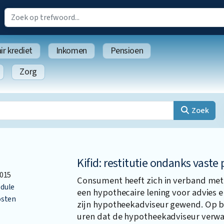
r krediet
Inkomen
Pensioen
Zorg
Zoek
Kifid: restitutie ondanks vaste 
015
Consument heeft zich in verband met 
dule
een hypothecaire lening voor advies 
osten
zijn hypotheekadviseur gewend. Op ba
uren dat de hypotheekadviseur verwa