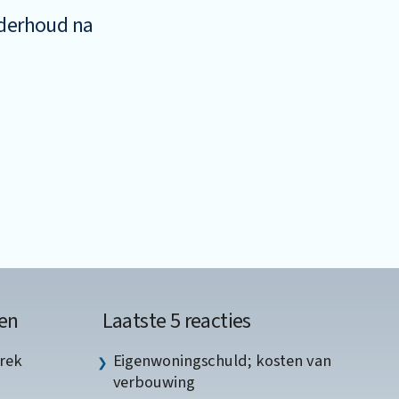
nderhoud na
en
Laatste 5 reacties
rek
Eigenwoningschuld; kosten van
verbouwing