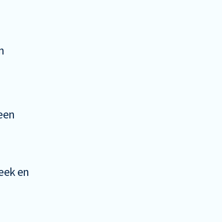
n
een
heek en