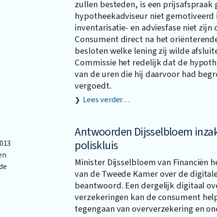
zullen besteden, is een prijsafspraa
hypotheekadviseur niet gemotiveerd i
inventarisatie- en adviesfase niet zi
Consument direct na het oriënterend
besloten welke lening zij wilde afsluit
Commissie het redelijk dat de hypoth
van de uren die hij daarvoor had be
vergoedt.
Lees verder…
Antwoorden Dijsselbloem inzak
poliskluis
013
en
Minister Dijsselbloem van Financiën h
de
van de Tweede Kamer over de digitale
beantwoord. Een dergelijk digitaal o
verzekeringen kan de consument help
tegengaan van oververzekering en on