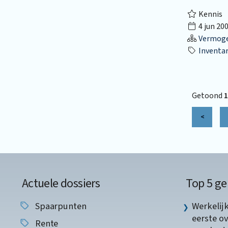
Kennis
4 jun 20
Vermog
Inventar
Getoond
1
<
Actuele dossiers
Top 5 ge
Spaarpunten
Werkelij
eerste o
Rente