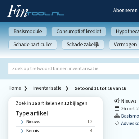
Abonneren
Basismodule
Consumptief krediet
Hypothecai
Schade particulier
Schade zakelijk
Vermogen
Home
inventarisatie
Getoond
11
tot
16
van
16
Nieuws
Zoek in
16
artikelen en
12
bijlagen
26 mrt 2
Type artikel
Basismo
Nieuws
12
Adviesk
Kennis
4