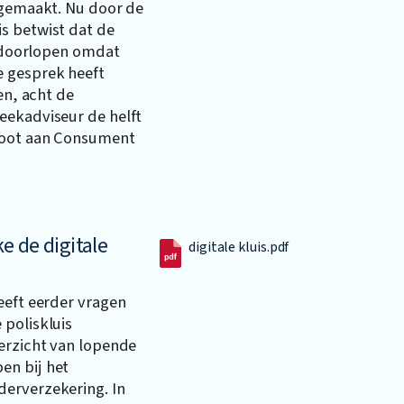
k gemaakt. Nu door de
s betwist dat de
jn doorlopen omdat
e gesprek heeft
en, acht de
eekadviseur de helft
groot aan Consument
e de digitale
digitale kluis.pdf
eeft eerder vragen
 poliskluis
verzicht van lopende
en bij het
derverzekering. In