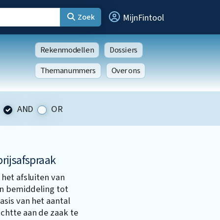
Zoek
MijnFintool
Rekenmodellen
Dossiers
Themanummers
Over ons
AND
OR
prijsafspraak
het afsluiten van
en bemiddeling tot
sis van het aantal
chtte aan de zaak te