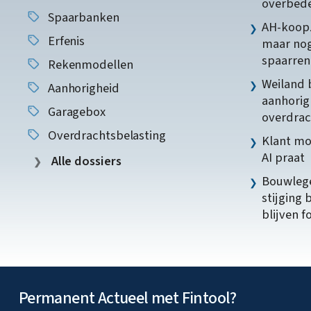
overbede
Spaarbanken
AH-koopz
Erfenis
maar nog
spaarren
Rekenmodellen
Weiland 
Aanhorigheid
aanhorig
Garagebox
overdrac
Overdrachtsbelasting
Klant mo
AI praat
Alle dossiers
Bouwlege
stijging 
blijven f
Permanent Actueel met Fintool?