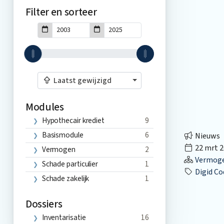
Filter en sorteer
Laatst gewijzigd
Modules
Hypothecair krediet
9
Basismodule
6
Nieuws
22 mrt 2
Vermogen
2
Vermog
Schade particulier
1
Digid Co
Schade zakelijk
1
Dossiers
Inventarisatie
16