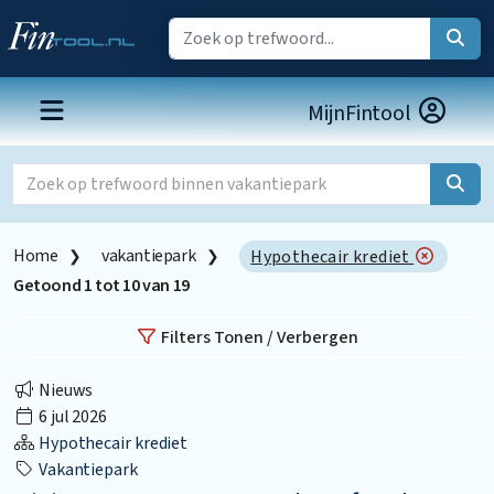
MijnFintool
Home
vakantiepark
Hypothecair krediet
Getoond
1
tot
10
van
19
Filters Tonen / Verbergen
Nieuws
6 jul 2026
Hypothecair krediet
Vakantiepark