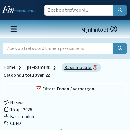
MijnFintool
Home
pe-examens
Basismodule
Getoond
1
tot
10
van
22
Filters Tonen / Verbergen
Nieuws
15 apr 2026
Basismodule
CDFD