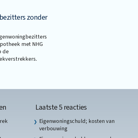
bezitters zonder
eigenwoningbezitters
ypotheek met NHG
p de
ekverstrekkers.
en
Laatste 5 reacties
rek
Eigenwoningschuld; kosten van
verbouwing