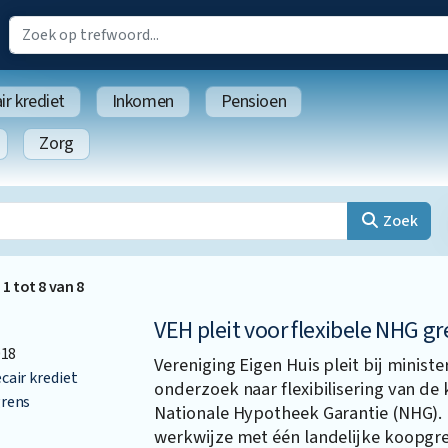
r krediet
Inkomen
Pensioen
Zorg
Zoek
d
1
tot
8
van
8
VEH pleit voor flexibele NHG gr
018
Vereniging Eigen Huis pleit bij minist
air krediet
onderzoek naar flexibilisering van de
rens
Nationale Hypotheek Garantie (NHG). 
werkwijze met één landelijke koopgre