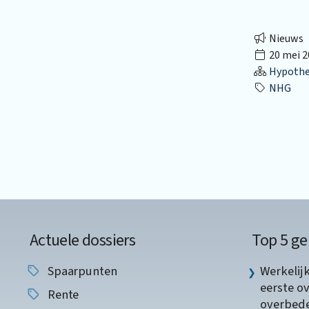
Nieuws
20 mei 2
Hypothec
NHG
Actuele dossiers
Top 5 ge
Spaarpunten
Werkelij
eerste o
Rente
overbede