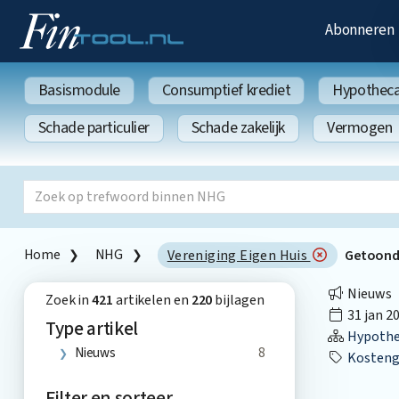
Abonneren
Basismodule
Consumptief krediet
Hypothecai
Schade particulier
Schade zakelijk
Vermogen
Home
NHG
Vereniging Eigen Huis
Getoon
Nieuws
Zoek in
421
artikelen en
220
bijlagen
31 jan 2
Type artikel
Hypothec
Nieuws
8
Kosteng
Filter en sorteer