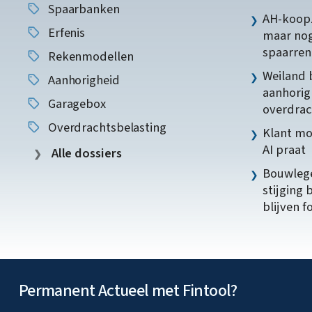
Spaarbanken
AH-koopz
Erfenis
maar nog
spaarren
Rekenmodellen
Weiland 
Aanhorigheid
aanhorig
Garagebox
overdrac
Overdrachtsbelasting
Klant mo
AI praat
Alle dossiers
Bouwlege
stijging 
blijven f
Permanent Actueel met Fintool?