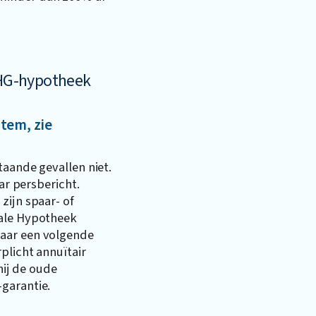
 NHG-hypotheek
item, zie
taande gevallen niet.
aar persbericht.
zijn spaar- of
nale Hypotheek
aar een volgende
plicht annuïtair
 hij de oude
garantie.