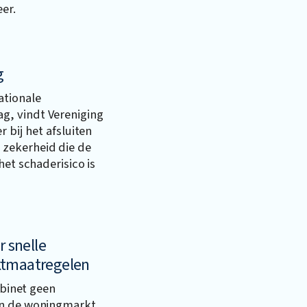
er.
g
ationale
, vindt Vereniging
 bij het afsluiten
zekerheid die de
het schaderisico is
r snelle
ktmaatregelen
abinet geen
an de woningmarkt