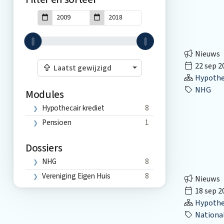
Nieuws
22 sep 2
Laatst gewijzigd
Hypothec
NHG
Modules
Hypothecair krediet
8
Pensioen
1
Dossiers
NHG
8
Vereniging Eigen Huis
8
Nieuws
18 sep 2
Hypothec
Nationale 