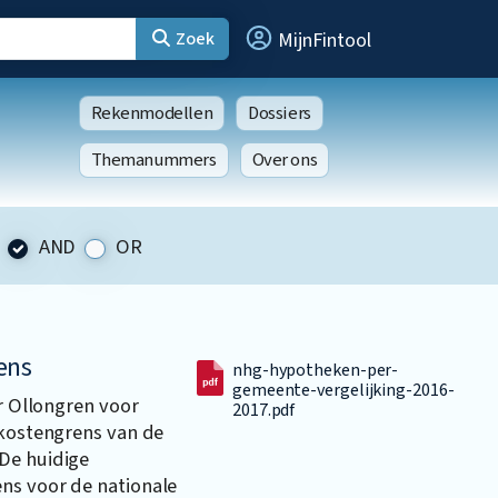
Zoek
MijnFintool
Rekenmodellen
Dossiers
Themanummers
Over ons
AND
OR
ens
nhg-hypotheken-per-
gemeente-vergelijking-2016-
er Ollongren voor
2017.pdf
 kostengrens van de
De huidige
ns voor de nationale