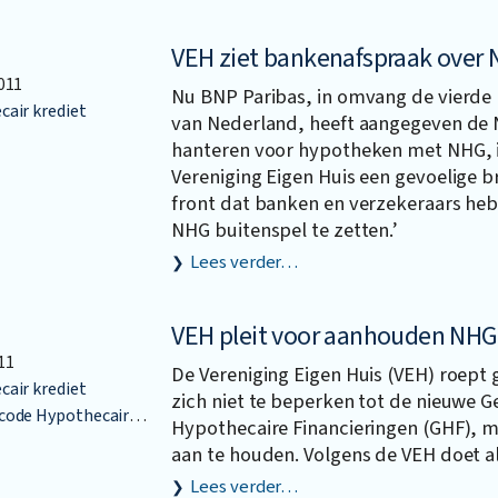
VEH ziet bankenafspraak over
011
Nu BNP Paribas, in omvang de vierd
air krediet
van Nederland, heeft aangegeven de
hanteren voor hypotheken met NHG, i
Vereniging Eigen Huis een gevoelige br
front dat banken en verzekeraars h
NHG buitenspel te zetten.’
Lees verder…
VEH pleit voor aanhouden NH
11
De Vereniging Eigen Huis (VEH) roept
air krediet
zich niet te beperken tot de nieuwe 
ypothecaire Financieringen
Hypothecaire Financieringen (GHF),
aan te houden. Volgens de VEH doet a
Lees verder…