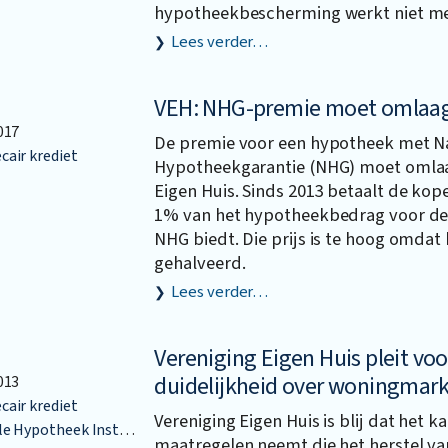
hypotheekbescherming werkt niet me
Lees verder…
VEH: NHG-premie moet omlaa
017
De premie voor een hypotheek met N
air krediet
Hypotheekgarantie (NHG) moet omlaag
Eigen Huis. Sinds 2013 betaalt de koper
1% van het hypotheekbedrag voor de 
NHG biedt. Die prijs is te hoog omdat 
gehalveerd.
Lees verder…
Vereniging Eigen Huis pleit voo
duidelijkheid over woningmar
013
air krediet
Vereniging Eigen Huis is blij dat het k
Hypotheek Instelling
maatregelen neemt die het herstel v