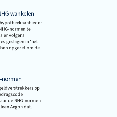
 NHG wankelen
e hypotheekaanbieder
 NHG-normen te
s er volgens
es geslagen in ‘het
ebben opgezet om de
G-normen
 geldverstrekkers op
Gedragscode
 maar de NHG-normen
lleen Aegon dat.