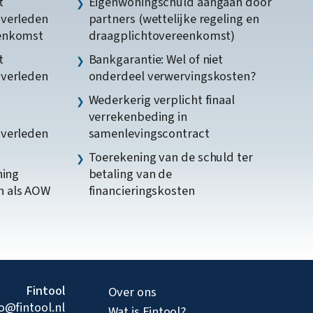
t
Eigenwoningschuld aangaan door
gverleden
partners (wettelijke regeling en
eenkomst
draagplichtovereenkomst)
t
Bankgarantie: Wel of niet
gverleden
onderdeel verwervingskosten?
Wederkerig verplicht finaal
verrekenbeding in
gverleden
samenlevingscontract
Toerekening van de schuld ter
ning
betaling van de
n als AOW
financieringskosten
Fintool
Over ons
fo@fintool.nl
Wat is Fintool?