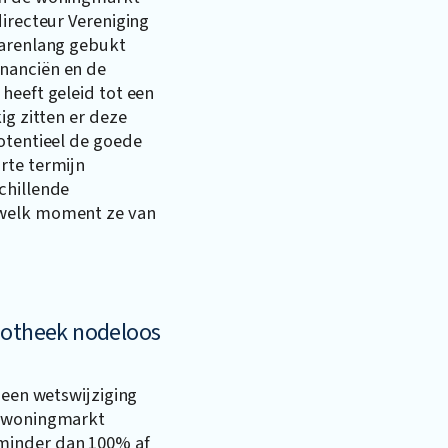
directeur Vereniging
jarenlang gebukt
nanciën en de
heeft geleid tot een
ig zitten er deze
otentieel de goede
rte termijn
chillende
 welk moment ze van
potheek nodeloos
 een wetswijziging
e woningmarkt
minder dan 100% af