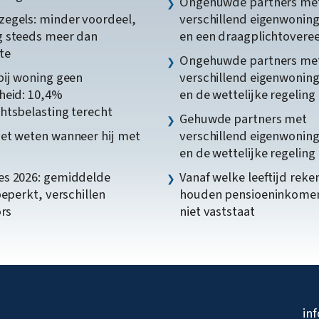
Ongehuwde partners me
egels: minder voordeel,
verschillend eigenwonin
 steeds meer dan
en een draagplichtover
te
Ongehuwde partners me
bij woning geen
verschillend eigenwonin
heid: 10,4%
en de wettelijke regeling
htsbelasting terecht
Gehuwde partners met
et weten wanneer hij met
verschillend eigenwonin
en de wettelijke regeling
s 2026: gemiddelde
Vanaf welke leeftijd reke
beperkt, verschillen
houden pensioeninkome
ors
niet vaststaat
in