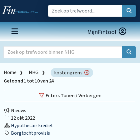
MijnFintool
Home
NHG
kostengrens
Getoond
1
tot
10
van
24
Filters Tonen / Verbergen
Nieuws
12 okt 2022
Hypothecair krediet
Borgtochtprovisie