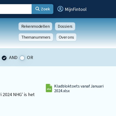
Zoek
MijnFintool
Rekenmodellen
Dossiers
Themanummers
Over ons
AND
OR
Kladbloktoets vanaf Januari
2024.xlsx
 2024 NHG' is het