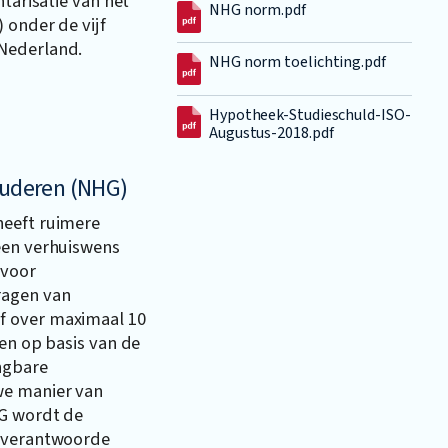
ntarisatie van het
NHG norm.pdf
 onder de vijf
Nederland.
NHG norm toelichting.pdf
Hypotheek-Studieschuld-ISO-
Augustus-2018.pdf
 ouderen (NHG)
heeft ruimere
een verhuiswens
 voor
ragen van
f over maximaal 10
sen op basis van de
angbare
we manier van
HG wordt de
n verantwoorde