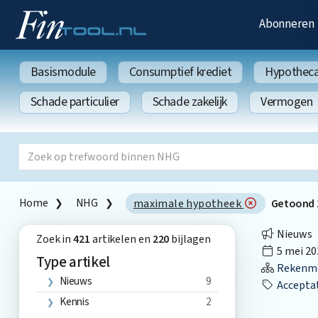
Abonneren
Basismodule
Consumptief krediet
Hypothecai
Schade particulier
Schade zakelijk
Vermogen
Home
NHG
maximale hypotheek
Getoond
Nieuws
Zoek in
421
artikelen en
220
bijlagen
5 mei 20
Type artikel
Rekenmo
Nieuws
9
Accepta
Kennis
2