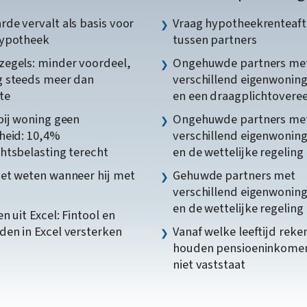
de vervalt als basis voor
Vraag hypotheekrenteaft
hypotheek
tussen partners
egels: minder voordeel,
Ongehuwde partners me
 steeds meer dan
verschillend eigenwonin
te
en een draagplichtover
bij woning geen
Ongehuwde partners me
heid: 10,4%
verschillend eigenwonin
htsbelasting terecht
en de wettelijke regeling
et weten wanneer hij met
Gehuwde partners met
verschillend eigenwonin
en de wettelijke regeling
n uit Excel: Fintool en
en in Excel versterken
Vanaf welke leeftijd reke
houden pensioeninkome
niet vaststaat