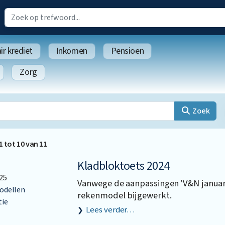
r krediet
Inkomen
Pensioen
Zorg
Zoek
1
tot
10
van
11
Kladbloktoets 2024
25
Vanwege de aanpassingen 'V&N januari
dellen
rekenmodel bijgewerkt.
tie
Lees verder…