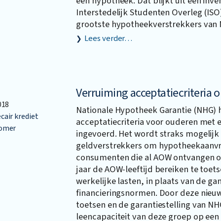
een hypotheek. Dat blijkt uit een inve
Interstedelijk Studenten Overleg (ISO)
grootste hypotheekverstrekkers van 
Lees verder…
Verruiming acceptatiecriteria
018
Nationale Hypotheek Garantie (NHG) 
air krediet
acceptatiecriteria voor ouderen met 
omer
ingevoerd. Het wordt straks mogelijk
geldverstrekkers om hypotheekaanv
consumenten die al AOW ontvangen o
jaar de AOW-leeftijd bereiken te toet
werkelijke lasten, in plaats van de g
financieringsnormen. Door deze nieu
toetsen en de garantiestelling van N
leencapaciteit van deze groep op ee