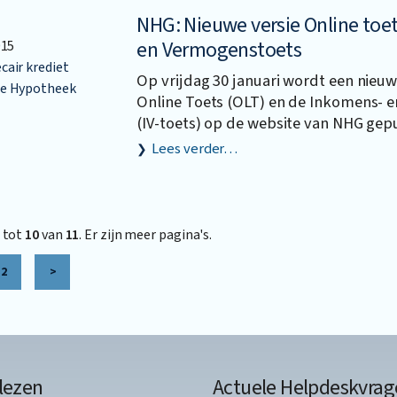
NHG: Nieuwe versie Online toe
en Vermogenstoets
015
air krediet
Op vrijdag 30 januari wordt een nieuw
e Hypotheek
Online Toets (OLT) en de Inkomens- 
(IV-toets) op de website van NHG gep
Lees verder…
tot
10
van
11
. Er zijn meer pagina's.
2
>
lezen
Actuele Helpdeskvrag