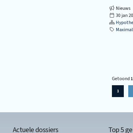
Nieuws
30 jan 2
Hypothec
Maximal
Getoond
1
1
Actuele dossiers
Top 5 ge