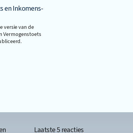
ts en Inkomens-
e versie van de
en Vermogenstoets
ubliceerd.
en
Laatste 5 reacties