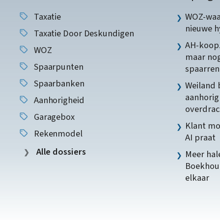
Taxatie
WOZ-waar
nieuwe 
Taxatie Door Deskundigen
AH-koopz
WOZ
maar nog
Spaarpunten
spaarren
Spaarbanken
Weiland 
aanhorig
Aanhorigheid
overdrac
Garagebox
Klant mo
Rekenmodel
AI praat
Alle dossiers
Meer hale
Boekhoud
elkaar