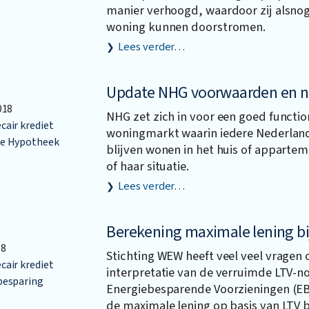
manier verhoogd, waardoor zij alsno
woning kunnen doorstromen.
Lees verder…
Update NHG voorwaarden en n
018
NHG zet zich in voor een goed functi
air krediet
woningmarkt waarin iedere Nederlan
e Hypotheek
blijven wonen in het huis of apparteme
of haar situatie.
Lees verder…
Berekening maximale lening bi
18
Stichting WEW heeft veel veel vragen
air krediet
interpretatie van de verruimde LTV-n
besparing
Energiebesparende Voorzieningen (EB
de maximale lening op basis van LTV b