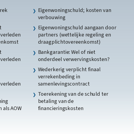
rek
Eigenwoningschuld; kosten van
verbouwing
t
Eigenwoningschuld aangaan door
gverleden
partners (wettelijke regeling en
eenkomst
draagplichtovereenkomst)
t
Bankgarantie: Wel of niet
gverleden
onderdeel verwervingskosten?
Wederkerig verplicht finaal
verrekenbeding in
gverleden
samenlevingscontract
Toerekening van de schuld ter
ning
betaling van de
n als AOW
financieringskosten