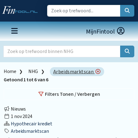
MijnFintool
Home
NHG
Arbeidsmarktscan
Getoond
1
tot
6
van
6
Filters Tonen / Verbergen
Nieuws
1 nov 2024
Hypothecair krediet
Arbeidsmarktscan