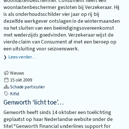
woonlastenbeschermer. Consument heeft een
woonlastenbeschermer gesloten bij Verzekeraar. Hij
is als onderhoudsschilder vier jaar op rij bij
dezelfde werkgever ontslagen in de wintermaanden
na het sluiten van een beëindigingsovereenkomst
met wederzijds goedvinden. Verzekeraar wijst de
vierde claim van Consument af met een beroep op
een uitsluiting voor seizoenswerk.
Lees verder…
Nieuws
15 okt 2009
Schade particulier
Kifid
Genworth ‘licht toe’…
Genworth heeft sinds 14 oktober een toelichting
geplaatst op haar Nederlandse website onder de
titel “Genworth Financial underlines support for