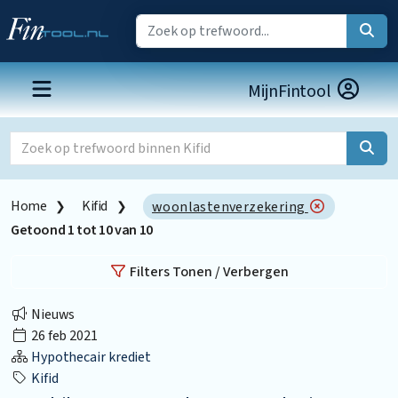
MijnFintool
Home
Kifid
woonlastenverzekering
Getoond
1
tot
10
van
10
Filters Tonen / Verbergen
Nieuws
26 feb 2021
Hypothecair krediet
Kifid