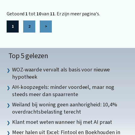
Getoond
1
tot
10
van
11
. Er zijn meer pagina's.
1
2
>
Top 5 gelezen
WOZ-waarde vervalt als basis voor nieuwe
hypotheek
AH-koopzegels: minder voordeel, maar nog
steeds meer dan spaarrente
Weiland bij woning geen aanhorigheid: 10,4%
overdrachtsbelasting terecht
Klant moet weten wanneer hij met AI praat
Meer halen uit Excel: Fintool en Boekhouden in