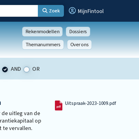
Zoek
MijnFintool
Rekenmodellen
Dossiers
Themanummers
Over ons
AND
OR
n
Uitspraak-2023-1009.pdf
 de uitleg van de
rantiekapitaal op
te vervallen.