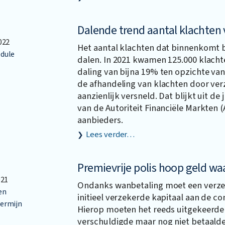
Dalende trend aantal klachten 
022
Het aantal klachten dat binnenkomt bi
dule
dalen. In 2021 kwamen 125.000 klacht
daling van bijna 19% ten opzichte van
de afhandeling van klachten door verz
aanzienlijk versneld. Dat blijkt uit de 
van de Autoriteit Financiële Markten (
aanbieders.
Lees verder…
Premievrije polis hoop geld wa
021
Ondanks wanbetaling moet een verze
en
initieel verzekerde kapitaal aan de c
ermijn
Hierop moeten het reeds uitgekeerde 
verschuldigde maar nog niet betaalde