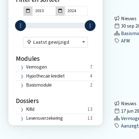
Nieuws
30 sep 2
Basismo
AFM
Laatst gewijzigd
Modules
Vermogen
7
Hypothecair krediet
4
Basismodule
2
Dossiers
Nieuws
Kifid
13
17 jun 2
Levensverzekering
13
Vermog
Aanzegt