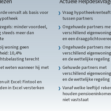
lezen
Actuele Helpdeskvrag
de vervalt als basis voor
Vraag hypotheekrenteaft
hypotheek
tussen partners
egels: minder voordeel,
Ongehuwde partners me
 steeds meer dan
verschillend eigenwonin
te
en een draagplichtover
bij woning geen
Ongehuwde partners me
heid: 10,4%
verschillend eigenwonin
htsbelasting terecht
en de wettelijke regeling
et weten wanneer hij met
Gehuwde partners met
verschillend eigenwonin
en de wettelijke regeling
n uit Excel: Fintool en
en in Excel versterken
Vanaf welke leeftijd reke
houden pensioeninkome
niet vaststaat