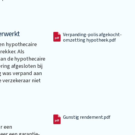
erwerkt
Verpanding-polis afgekocht-
omzetting hypotheek.pdf
en hypothecaire
rekker. Als
van de hypothecaire
ring afgesloten bij
ng was verpand aan
 verzekeraar niet
Gunstig rendement.pdf
r een
er een garantie-