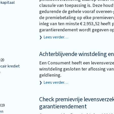
kapitaal
clausule van toepassing is. Deze houdt
gedurende de gehele vooraf overeen
de premiebetaling op elke premiever
inleg van ten minste € 2.953,52 heeft
garantierendement wordt gegeven op 
Lees verder…
Achterblijvende winstdeling en
020
Een Consument heeft een levensverz
air krediet
winstdeling gesloten ter aflossing va
e
geldlening.
Lees verder…
Check premievrije levensverze
garantierendement
019
en