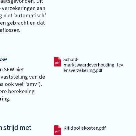
laatsgevonden. Dit
e verzekeringen aan
g niet ‘automatisch’
den gebracht en dat
aflossen.
sse
Schuld-
marktwaardeverhouding_lev
n SEW niet
ensverzekering.pdf
vaststelling van de
 ook wel: ‘smv’).
ere berekening
ring.
n strijd met
Kifid poliskosten.pdf