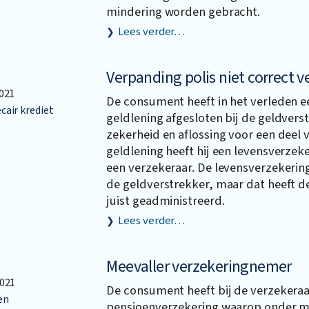
mindering worden gebracht.
Lees verder…
Verpanding polis niet correct v
021
De consument heeft in het verleden e
air krediet
geldlening afgesloten bij de geldverst
zekerheid en aflossing voor een deel 
geldlening heeft hij een levensverzeke
een verzekeraar. De levensverzekeri
de geldverstrekker, maar dat heeft de
juist geadministreerd.
Lees verder…
Meevaller verzekeringnemer
021
De consument heeft bij de verzekeraa
en
pensioenverzekering waarop onder me