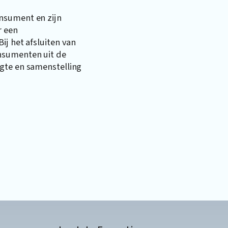
nsument en zijn
r een
ij het afsluiten van
nsumenten uit de
gte en samenstelling