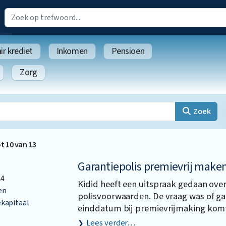
r krediet
Inkomen
Pensioen
Zorg
Zoek
ot
10
van
13
Garantiepolis premievrij make
24
Kidid heeft een uitspraak gedaan over
en
polisvoorwaarden. De vraag was of ga
kapitaal
einddatum bij premievrijmaking komt 
Lees verder…