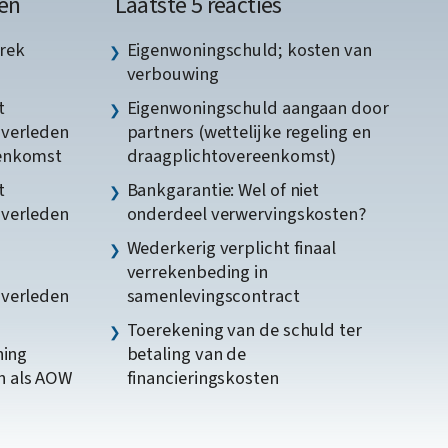
en
Laatste 5 reacties
rek
Eigenwoningschuld; kosten van
verbouwing
t
Eigenwoningschuld aangaan door
gverleden
partners (wettelijke regeling en
eenkomst
draagplichtovereenkomst)
t
Bankgarantie: Wel of niet
gverleden
onderdeel verwervingskosten?
Wederkerig verplicht finaal
verrekenbeding in
gverleden
samenlevingscontract
Toerekening van de schuld ter
ning
betaling van de
n als AOW
financieringskosten