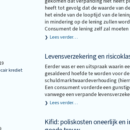
gekomen dat verpanding niet heeft p
heeft tot gevolg dat de waarde van d
het einde van de looptijd van de lenin
in mindering op de lening zullen wor
Consument de lening zelf zal moeten 
Lees verder…
Levensverzekering en risicokla
19
Eerder was er een uitspraak waarin ee
air krediet
gesaldeerd hoefde te worden voor de 
schuldmarktwaardeverhouding (hierna
Een consument vorderde een gunstig
vanwege een verpande levensverzeke
Lees verder…
Kifid: poliskosten oneerlijk en i
9