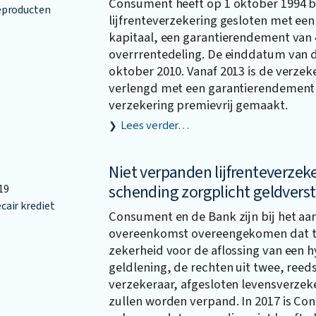
Consument heeft op 1 oktober 1994 bi
eproducten
lijfrenteverzekering gesloten met ee
kapitaal, een garantierendement van
overrrentedeling. De einddatum van d
oktober 2010. Vanaf 2013 is de verzeke
verlengd met een garantierendement v
verzekering premievrij gemaakt.
Lees verder…
Niet verpanden lijfrenteverzeke
schending zorgplicht geldvers
19
air krediet
Consument en de Bank zijn bij het aa
overeenkomst overeengekomen dat t
zekerheid voor de aflossing van een 
geldlening, de rechten uit twee, reeds
verzekeraar, afgesloten levensverzek
zullen worden verpand. In 2017 is Co