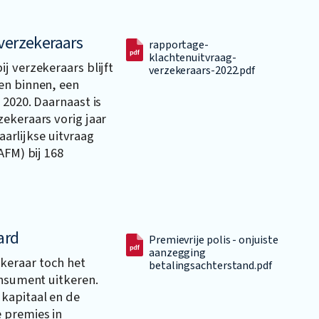
verzekeraars
rapportage-
klachtenuitvraag-
j verzekeraars blijft
verzekeraars-2022.pdf
en binnen, een
 2020. Daarnaast is
ekeraars vorig jaar
jaarlijkse uitvraag
AFM) bij 168
ard
Premievrije polis - onjuiste
aanzegging
keraar toch het
betalingsachterstand.pdf
onsument uitkeren.
kapitaal en de
 premies in