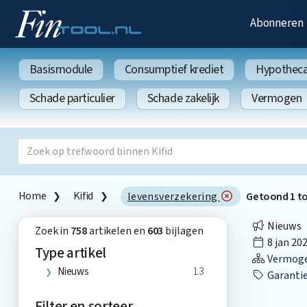
Abonneren
Basismodule
Consumptief krediet
Hypothecai
Schade particulier
Schade zakelijk
Vermogen
Home
Kifid
levensverzekering
Getoond
1
t
Nieuws
Zoek in
758
artikelen en
603
bijlagen
8 jan 20
Type artikel
Vermog
Nieuws
13
Garantie
Filter en sorteer