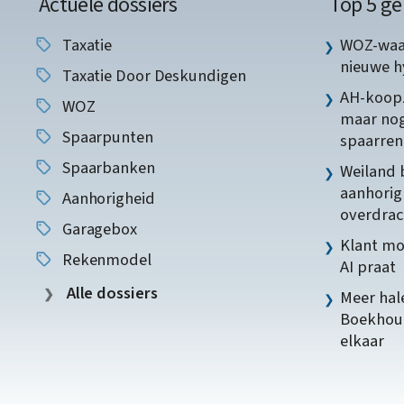
Actuele dossiers
Top 5 ge
Taxatie
WOZ-waar
nieuwe 
Taxatie Door Deskundigen
AH-koopz
WOZ
maar nog
Spaarpunten
spaarren
Spaarbanken
Weiland 
aanhorig
Aanhorigheid
overdrac
Garagebox
Klant mo
Rekenmodel
AI praat
Alle dossiers
Meer hale
Boekhoud
elkaar