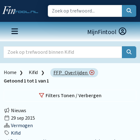
MijnFintool
Home
Kifid
FFP_Overlijden
Getoond
1
tot
1
van
1
Filters Tonen / Verbergen
Nieuws
29 sep 2015
Vermogen
Kifid