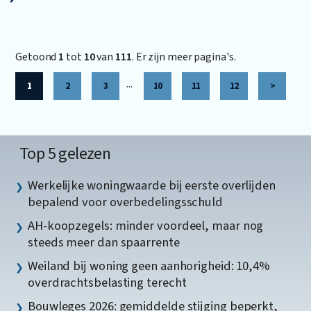
Getoond
1
tot
10
van
111
. Er zijn meer pagina's.
...
1
2
3
10
11
12
>
Top 5 gelezen
Werkelijke woningwaarde bij eerste overlijden
bepalend voor overbedelingsschuld
AH-koopzegels: minder voordeel, maar nog
steeds meer dan spaarrente
Weiland bij woning geen aanhorigheid: 10,4%
overdrachtsbelasting terecht
Bouwleges 2026: gemiddelde stijging beperkt,