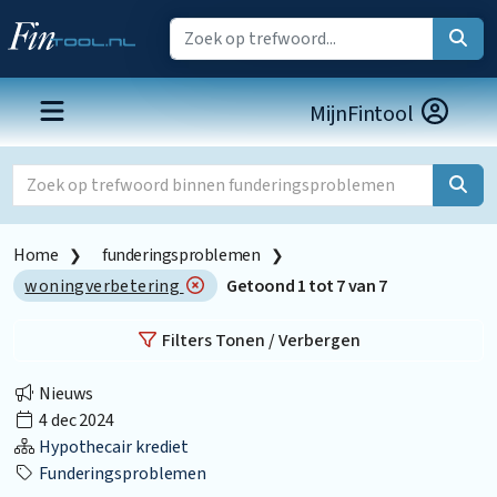
MijnFintool
Home
funderingsproblemen
woningverbetering
Getoond
1
tot
7
van
7
Filters Tonen / Verbergen
Nieuws
4 dec 2024
Hypothecair krediet
Funderingsproblemen