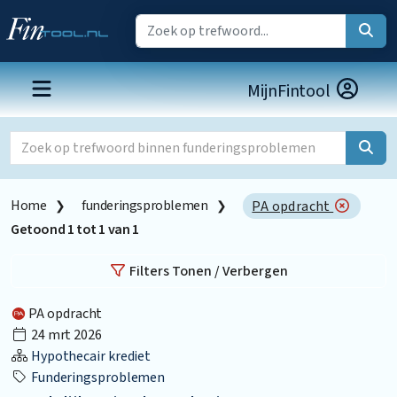
MijnFintool
Home
funderingsproblemen
PA opdracht
Getoond
1
tot
1
van
1
Filters Tonen / Verbergen
PA opdracht
24 mrt 2026
Hypothecair krediet
Funderingsproblemen