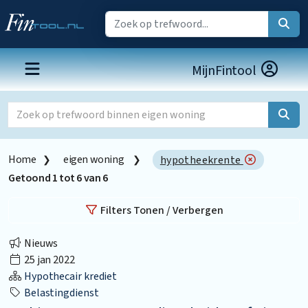
MijnFintool
Home
eigen woning
hypotheekrente
Getoond
1
tot
6
van
6
Filters Tonen / Verbergen
Nieuws
25 jan 2022
Hypothecair krediet
Belastingdienst