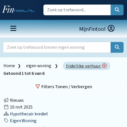
MijnFintool
Home
eigen woning
tijdelijke verhuur
Getoond
1
tot
6
van
6
Filters Tonen / Verbergen
Nieuws
10 mrt 2025
Hypothecair krediet
Eigen Woning