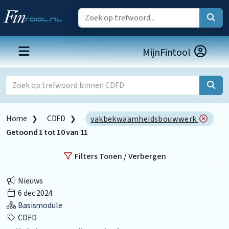
MijnFintool
Home
CDFD
vakbekwaamheidsbouwwerk
Getoond
1
tot
10
van
11
Filters Tonen / Verbergen
Nieuws
6 dec 2024
Basismodule
CDFD