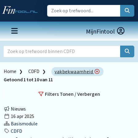
MijnFintool
Home
CDFD
vakbekwaamheid
Getoond
1
tot
10
van
11
Filters Tonen / Verbergen
Nieuws
16 apr 2025
Basismodule
CDFD