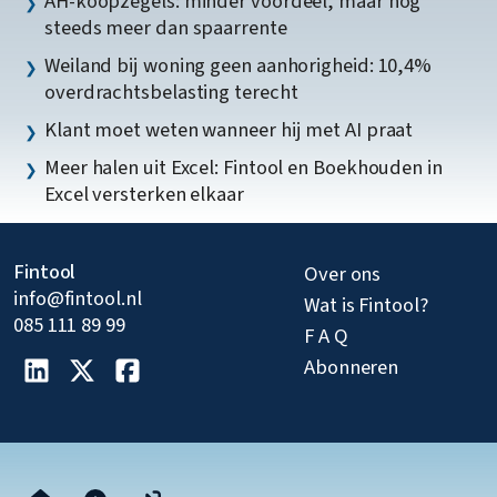
AH-koopzegels: minder voordeel, maar nog
steeds meer dan spaarrente
Weiland bij woning geen aanhorigheid: 10,4%
overdrachtsbelasting terecht
Klant moet weten wanneer hij met AI praat
Meer halen uit Excel: Fintool en Boekhouden in
Excel versterken elkaar
Fintool
Over ons
info@fintool.nl
Wat is Fintool?
085 111 89 99
F A Q
Abonneren