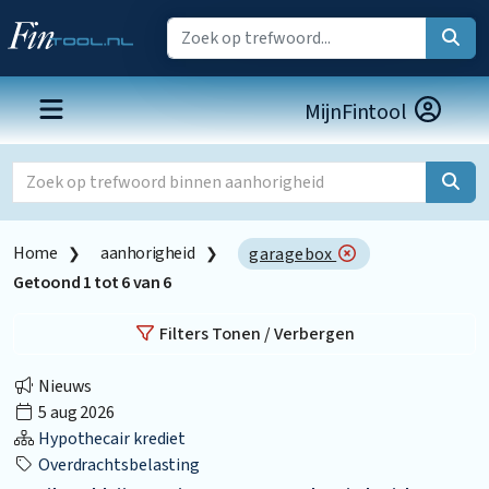
MijnFintool
Home
aanhorigheid
garagebox
Getoond
1
tot
6
van
6
Filters Tonen / Verbergen
Nieuws
5 aug 2026
Hypothecair krediet
Overdrachtsbelasting