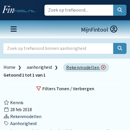
MijnFintool
Home
aanhorigheid
Rekenmodellen
Getoond
1
tot
1
van
1
Filters Tonen / Verbergen
Kennis
28 feb 2018
Rekenmodellen
Aanhorigheid