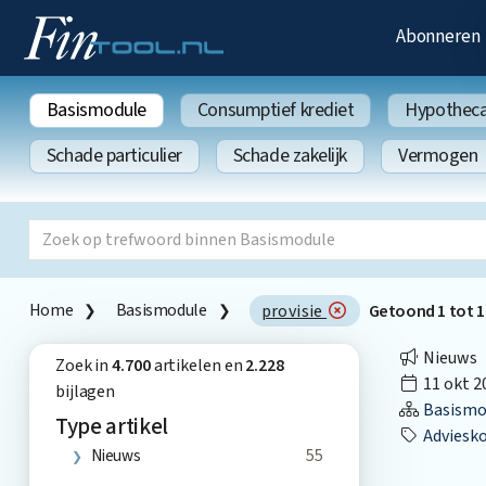
Abonneren
Basismodule
Consumptief krediet
Hypothecai
Schade particulier
Schade zakelijk
Vermogen
Home
Basismodule
provisie
Getoond
1
tot
1
Nieuws
Zoek in
4.700
artikelen en
2.228
11 okt 2
bijlagen
Basismo
Type artikel
Adviesk
Nieuws
55