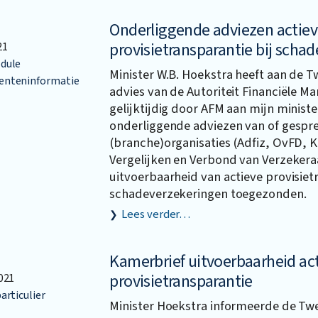
Onderliggende adviezen actie
provisietransparantie bij scha
21
dule
Minister W.B. Hoekstra heeft aan de 
nteninformatie
advies van de Autoriteit Financiële M
gelijktijdig door AFM aan mijn minist
onderliggende adviezen van of gespr
(branche)organisaties (Adfiz, OvFD, 
Vergelijken en Verbond van Verzekera
uitvoerbaarheid van actieve provisiet
schadeverzekeringen toegezonden.
Lees verder…
Kamerbrief uitvoerbaarheid ac
provisietransparantie
021
articulier
Minister Hoekstra informeerde de Tw