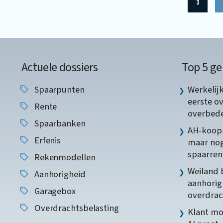
1
Actuele dossiers
Top 5 ge
Spaarpunten
Werkelij
eerste o
Rente
overbede
Spaarbanken
AH-koopz
Erfenis
maar nog
spaarren
Rekenmodellen
Weiland 
Aanhorigheid
aanhorig
Garagebox
overdrac
Overdrachtsbelasting
Klant mo