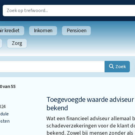
r krediet
Inkomen
Pensioen
Zorg
Zoek
0
van
55
Toegevoegde waarde adviseur
bekend
024
dule
Wat een financieel adviseur allemaal b
osten
schadeverzekeringen voor de klant d
bekend. Zowel bij mensen zonder als 