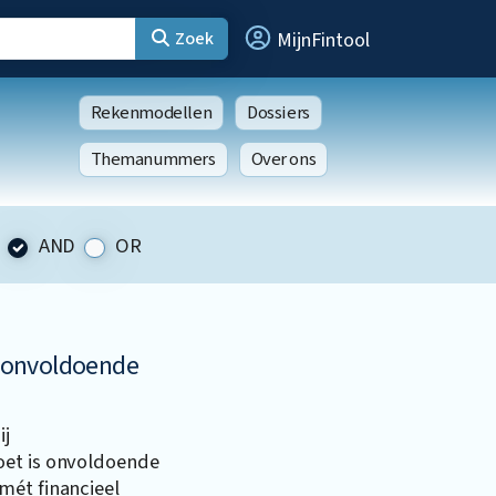
Zoek
MijnFintool
Rekenmodellen
Dossiers
Themanummers
Over ons
AND
OR
 onvoldoende
ij
oet is onvoldoende
mét financieel