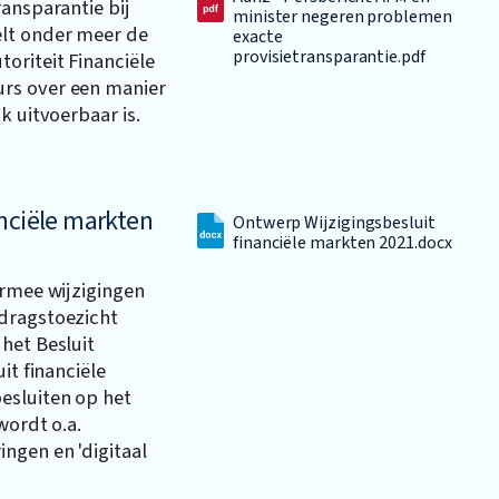
ransparantie bij
minister negeren problemen
elt onder meer de
exacte
provisietransparantie.pdf
oriteit Financiële
rs over een manier
k uitvoerbaar is.
anciële markten
Ontwerp Wijzigingsbesluit
financiële markten 2021.docx
armee wijzigingen
dragstoezicht
het Besluit
it financiële
esluiten op het
wordt o.a.
ngen en 'digitaal