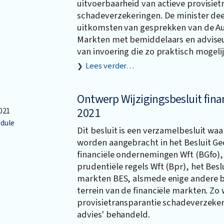
uitvoerbaarheid van actieve provisiet
schadeverzekeringen. De minister de
uitkomsten van gesprekken van de Aut
Markten met bemiddelaars en adviseu
van invoering die zo praktisch mogelij
Lees verder…
Ontwerp Wijzigingsbesluit fin
2021
021
dule
Dit besluit is een verzamelbesluit wa
worden aangebracht in het Besluit Ge
financiële ondernemingen Wft (BGfo), 
prudentiële regels Wft (Bpr), het Beslu
markten BES, alsmede enige andere b
terrein van de financiële markten. Zo 
provisietransparantie schadeverzekeri
advies' behandeld.