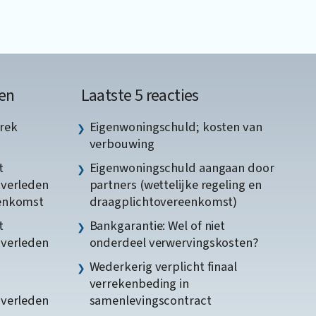
en
Laatste 5 reacties
rek
Eigenwoningschuld; kosten van
verbouwing
t
Eigenwoningschuld aangaan door
gverleden
partners (wettelijke regeling en
eenkomst
draagplichtovereenkomst)
t
Bankgarantie: Wel of niet
gverleden
onderdeel verwervingskosten?
Wederkerig verplicht finaal
verrekenbeding in
gverleden
samenlevingscontract