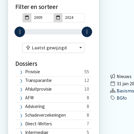
Filter en sorteer
Laatst gewijzigd
Dossiers
Provisie
55
Nieuws
Transparantie
12
31 jan 2
Afsluitprovisie
10
Basismo
AFM
8
BGfo
Advisering
8
Schadeverzekeringen
8
Direct-Writers
7
Intermediair
5