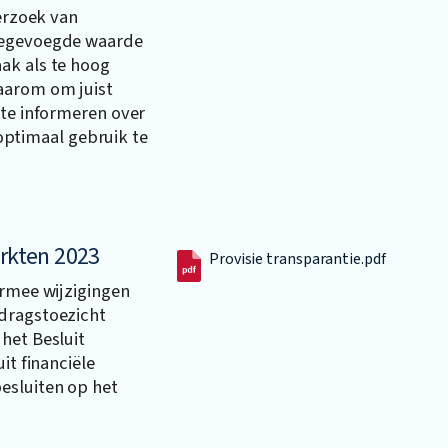
derzoek van
toegevoegde waarde
ak als te hoog
aarom om juist
 te informeren over
timaal gebruik te
arkten 2023
Provisie transparantie.pdf
armee wijzigingen
dragstoezicht
het Besluit
it financiële
esluiten op het