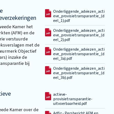
ve
Onderliggende_adviezen_acti
eve_provisietransparantie_(d
deverzekeringen
eel_1).pdf
Tweede Kamer het
Onderliggende_adviezen_acti
arkten (AFM) en de
eve_provisietransparantie_(d
erie verstuurde
eel_2).pdf
eksverslagen met de
Onderliggende_adviezen_acti
Keurmerk Objectief
eve_provisietransparantie_(d
ars) inzake de
eel_3a).pdf
ransparantie bij
Onderliggende_adviezen_acti
eve_provisietransparantie_(d
eel_3b).pdf
tieve
actieve-
provisietransparantie-
uitvoerbaarheid.pdf
eede Kamer over de
Adfiz - Persbericht AFM en