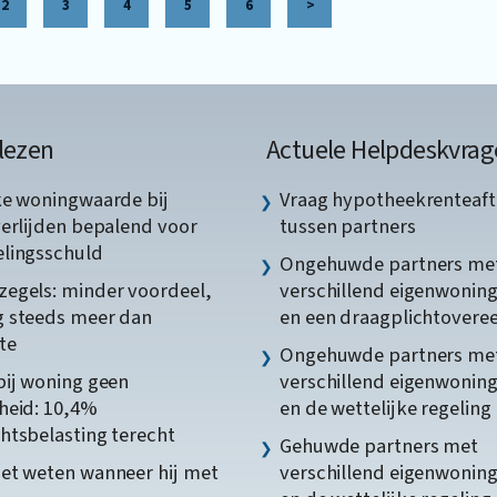
2
3
4
5
6
>
lezen
Actuele Helpdeskvrag
ke woningwaarde bij
Vraag hypotheekrenteaft
verlijden bepalend voor
tussen partners
lingsschuld
Ongehuwde partners me
egels: minder voordeel,
verschillend eigenwonin
 steeds meer dan
en een draagplichtover
te
Ongehuwde partners me
bij woning geen
verschillend eigenwonin
heid: 10,4%
en de wettelijke regeling
htsbelasting terecht
Gehuwde partners met
et weten wanneer hij met
verschillend eigenwonin