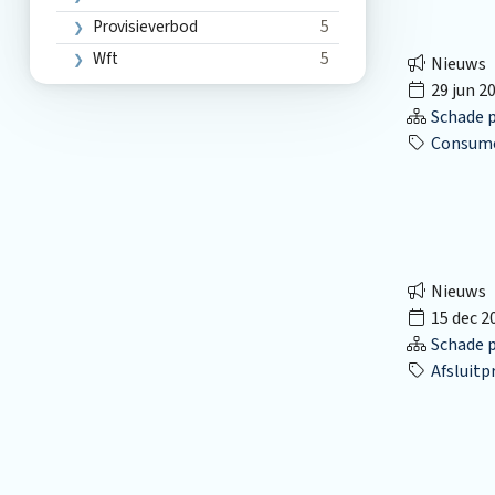
Provisieverbod
5
Wft
5
Nieuws
29 jun 2
Schade p
Consume
Nieuws
15 dec 2
Schade p
Afsluitpr