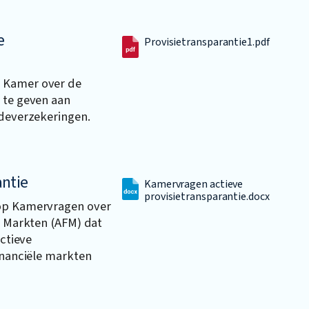
e
Provisietransparantie1.pdf
e Kamer over de
 te geven aan
adeverzekeringen.
antie
Kamervragen actieve
provisietransparantie.docx
 op Kamervragen over
le Markten (AFM) dat
actieve
financiële markten